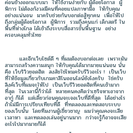
ค่อนข้างออกแบบมา ให้ใช้งานง่ายกับ ผู้ด้อยโอกาส ผู้
พิการ ไม่ต้องกังวลมีคนที่คอยแปลภาษามือ ให้กับคุณ
อย่างแน่นอน มาครับช่วยกันบอกต่อสู้ทุกคน เพื่อให้ไป
ถึงกลุ่มผู้ด้อยโอกาส ผู้พิการ รวมถึงคนแก่ เด็กสตรี ใน
พื้นที่ห่างไกล ได้เข้าถึงระบบสื่อสารขั้นพื้นฐาน อย่าง
ครอบคลุมทั่วไทย
และอีกเว็บไซต์ดี ๆ ที่ผมต้องบอกต่อเลย เพราะมัน
สามารถสร้างความสนุก ให้กับคุณได้มากมายแน่นอน นั่น
คือ เว็บริวิวยอดฮิต สงสัยใช่ไหมครับรีวิวอะไร ! เป็นเว็บ
ที่ให้ข้อมูลเกี่ยวกับเกมคาสิโนออนไลน์ยังไงครับ ใช่ครับ
ลิงค์เว็บที่ผมจะให้ไป เป็นเว็บรีวิวยอดฮิตที่คนเข้ามาก
ที่สุด ในเวลานี้ก็ว่าได้ หลายคนคงคิดว่าเซริจหาเอาจาก
อากู๋ ก็ได้ แต่เดี๋ยวก่อนคุณจะเจอเว็บที่ดีที่สุด ได้อย่างไร
ถ้าไม่มีการเปรียบเทียบที่ดี ที่ทดลองและทดสอบระบบ
ของเว็บนั้น โดยทีมงานผู้เชี่ยวชาญ ผมว่าคุณคงจะเสีย
เวลาหา และทดลองเล่นอยู่นานมาก กว่าจะรู้ก็อาจจะเสีย
อะไรไปมากมายก็ได้