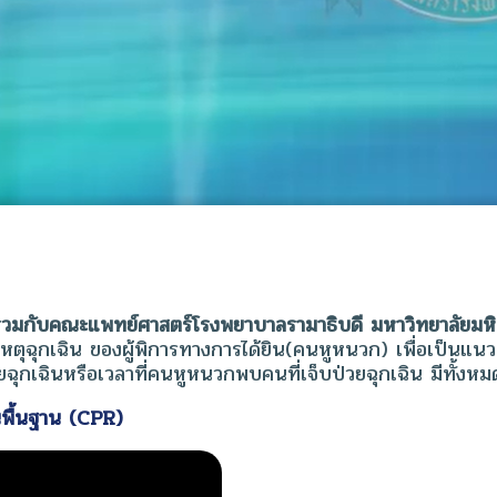
กับคณะแพทย์ศาสตร์โรงพยาบาลรามาธิบดี มหาวิทยาลัยมหิดล
งเหตุฉุกเฉิน ของผู้พิการทางการได้ยิน(คนหูหนวก) เพื่อเป็นแ
ฉุกเฉินหรือเวลาที่คนหูหนวกพบคนที่เจ็บป่วยฉุกเฉิน มีทั้งห
นพื้นฐาน (CPR)