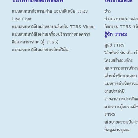
บริการถ่ายทอดการสื่อสาร
ประชาสัมพันธ์
แบบสนทนาข้อความผ่าน แอปพลิเคชัน TTRS
ข่าว
Live Chat
ข่าวประกาศ/ข่าวด่วน
แบบสนทนาวิดีโอผ่านแอปพลิเคชัน TTRS Video
กิจกรรม TTRS (เด
รู้จัก TTRS
แบบสนทนาวิดีโอผ่านเครื่องบริการถ่ายทอดการ
สื่อสารสาธารณะ (ตู้ TTRS)
ศูนย์ TTRS
แบบสนทนาวิดีโอผ่านโทรศัพท์วิดีโอ
วิสัยทัศน์ พันธกิจ เ
โครงสร้างองค์กร
คณะกรรมการบริหา
เจ้าหน้าที่ถ่ายทอดก
แผนการดำเนินงานแ
งานประจำปี
รายงานการประเมิน
มาตรการคุ้มครองสิท
TTRS
นโยบายความเป็นส่ว
ข้อมูลส่วนบุคคล