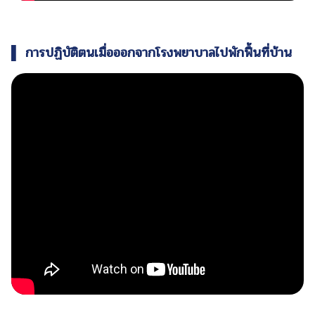
▌ การปฏิบัติตนเมื่อออกจากโรงพยาบาลไปพักฟื้นที่บ้าน