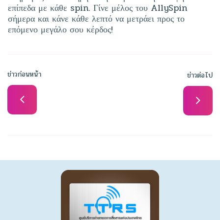
επίπεδα με κάθε spin. Γίνε μέλος του AllySpin
σήμερα και κάνε κάθε λεπτό να μετράει προς το
επόμενο μεγάλο σου κέρδος!
ข่าวก่อนหน้า
ข่าวต่อไป