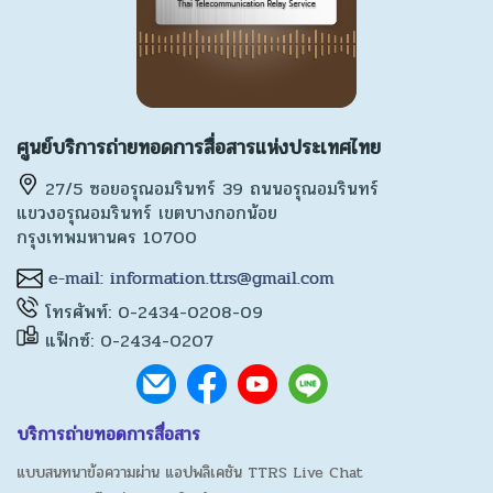
ศูนย์บริการถ่ายทอดการสื่อสารแห่งประเทศไทย
27/5 ซอยอรุณอมรินทร์ 39 ถนนอรุณอมรินทร์
แขวงอรุณอมรินทร์ เขตบางกอกน้อย
กรุงเทพมหานคร 10700
โทรศัพท์: 0-2434-0208-09
แฟ็กซ์: 0-2434-0207
บริการถ่ายทอดการสื่อสาร
แบบสนทนาข้อความผ่าน แอปพลิเคชัน TTRS Live Chat