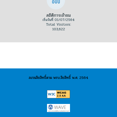
สถิติการเข้าชม
เริ่มวันที่ 01/07/2564
Total Visitors:
103,622
สงวนลิขสิทธิ์ตาม พรบ.ลิขสิทธิ์ พ.ศ. 2564