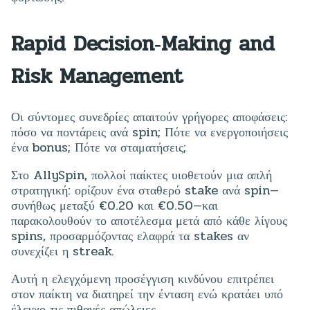
Rapid Decision‑Making and
Risk Management
Οι σύντομες συνεδρίες απαιτούν γρήγορες αποφάσεις:
πόσο να ποντάρεις ανά spin; Πότε να ενεργοποιήσεις
ένα bonus; Πότε να σταματήσεις;
Στο AllySpin, πολλοί παίκτες υιοθετούν μια απλή
στρατηγική: ορίζουν ένα σταθερό stake ανά spin—
συνήθως μεταξύ €0.20 και €0.50—και
παρακολουθούν το αποτέλεσμα μετά από κάθε λίγους
spins, προσαρμόζοντας ελαφρά τα stakes αν
συνεχίζει η streak.
Αυτή η ελεγχόμενη προσέγγιση κινδύνου επιτρέπει
στον παίκτη να διατηρεί την ένταση ενώ κρατάει υπό
έλεγχο τις πιθανές απώλειες.