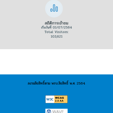
สถิติการเข้าชม
เริ่มวันที่ 01/07/2564
Total Visitors:
103,621
สงวนลิขสิทธิ์ตาม พรบ.ลิขสิทธิ์ พ.ศ. 2564