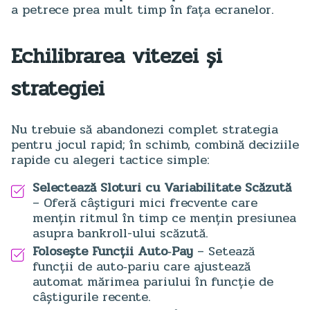
a petrece prea mult timp în fața ecranelor.
Echilibrarea vitezei și
strategiei
Nu trebuie să abandonezi complet strategia
pentru jocul rapid; în schimb, combină deciziile
rapide cu alegeri tactice simple:
Selectează Sloturi cu Variabilitate Scăzută
– Oferă câștiguri mici frecvente care
mențin ritmul în timp ce mențin presiunea
asupra bankroll-ului scăzută.
Folosește Funcții Auto‑Pay
– Setează
funcții de auto‑pariu care ajustează
automat mărimea pariului în funcție de
câștigurile recente.