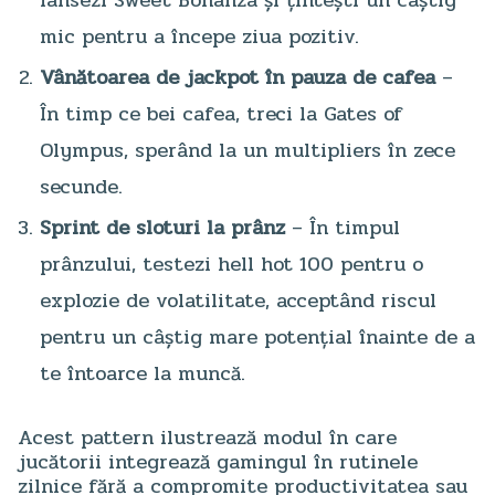
mic pentru a începe ziua pozitiv.
Vânătoarea de jackpot în pauza de cafea
–
În timp ce bei cafea, treci la Gates of
Olympus, sperând la un multipliers în zece
secunde.
Sprint de sloturi la prânz
– În timpul
prânzului, testezi hell hot 100 pentru o
explozie de volatilitate, acceptând riscul
pentru un câștig mare potențial înainte de a
te întoarce la muncă.
Acest pattern ilustrează modul în care
jucătorii integrează gamingul în rutinele
zilnice fără a compromite productivitatea sau