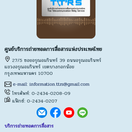
ศูนย์บริการถ่ายทอดการสื่อสารแห่งประเทศไทย
27/5 ซอยอรุณอมรินทร์ 39 ถนนอรุณอมรินทร์
แขวงอรุณอมรินทร์ เขตบางกอกน้อย
กรุงเทพมหานคร 10700
โทรศัพท์: 0-2434-0208-09
แฟ็กซ์: 0-2434-0207
บริการถ่ายทอดการสื่อสาร