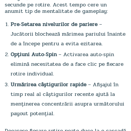
secunde pe rotire. Acest tempo cere un
anumit tip de mentalitate de gameplay:
Pre‑Setarea nivelurilor de pariere
–
Jucătorii blochează mărimea pariului înainte
de a începe pentru a evita ezitarea.
Opțiuni Auto‑Spin
– Activarea auto‑spin
elimină necesitatea de a face clic pe fiecare
rotire individual.
Urmărirea câștigurilor rapide
– Afișajul în
timp real al câștigurilor recente ajută la
menținerea concentrării asupra următorului
payout potențial.
Deoarece fiecare rotire poate duce la o cascadă