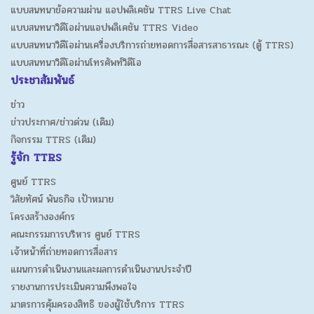
แบบสนทนาข้อความผ่าน แอปพลิเคชัน TTRS Live Chat
แบบสนทนาวิดีโอผ่านแอปพลิเคชัน TTRS Video
แบบสนทนาวิดีโอผ่านเครื่องบริการถ่ายทอดการสื่อสารสาธารณะ (ตู้ TTRS)
แบบสนทนาวิดีโอผ่านโทรศัพท์วิดีโอ
ประชาสัมพันธ์
ข่าว
ข่าวประกาศ/ข่าวด่วน (เดิม)
กิจกรรม TTRS (เดิม)
รู้จัก TTRS
ศูนย์ TTRS
วิสัยทัศน์ พันธกิจ เป้าหมาย
โครงสร้างองค์กร
คณะกรรมการบริหาร ศูนย์ TTRS
เจ้าหน้าที่ถ่ายทอดการสื่อสาร
แผนการดำเนินงานและผลการดำเนินงานประจำปี
รายงานการประเมินความพึงพอใจ
มาตรการคุ้มครองสิทธิ ของผู้ใช้บริการ TTRS