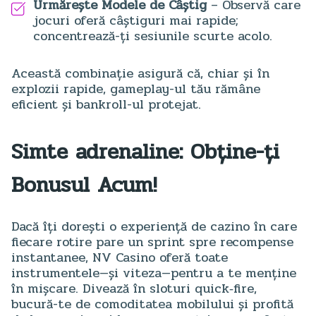
Urmărește Modele de Câștig
– Observă care
jocuri oferă câștiguri mai rapide;
concentrează-ți sesiunile scurte acolo.
Această combinație asigură că, chiar și în
explozii rapide, gameplay-ul tău rămâne
eficient și bankroll-ul protejat.
Simte adrenaline: Obține-ți
Bonusul Acum!
Dacă îți dorești o experiență de cazino în care
fiecare rotire pare un sprint spre recompense
instantanee, NV Casino oferă toate
instrumentele—și viteza—pentru a te menține
în mișcare. Divează în sloturi quick‑fire,
bucură-te de comoditatea mobilului și profită