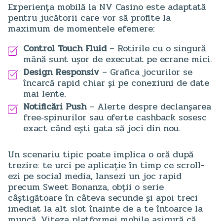
Experiența mobilă la NV Casino este adaptată
pentru jucătorii care vor să profite la
maximum de momentele efemere:
Control Touch Fluid
– Rotirile cu o singură
mână sunt ușor de executat pe ecrane mici.
Design Responsiv
– Grafica jocurilor se
încarcă rapid chiar și pe conexiuni de date
mai lente.
Notificări Push
– Alerte despre declanșarea
free‑spinurilor sau oferte cashback sosesc
exact când ești gata să joci din nou.
Un scenariu tipic poate implica o oră după
trezire: te urci pe aplicație în timp ce scroll-
ezi pe social media, lansezi un joc rapid
precum Sweet Bonanza, obții o serie
câștigătoare în câteva secunde și apoi treci
imediat la alt slot înainte de a te întoarce la
muncă. Viteza platformei mobile asigură că