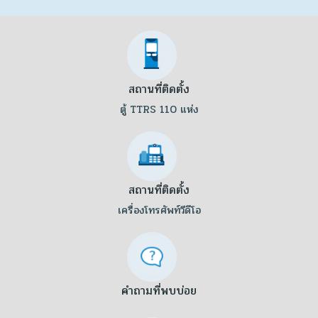
สถานที่ติดตั้ง
ตู้ TTRS 110 แห่ง
สถานที่ติดตั้ง
เครื่องโทรศัพท์วีดีโอ
คำถามที่พบบ่อย