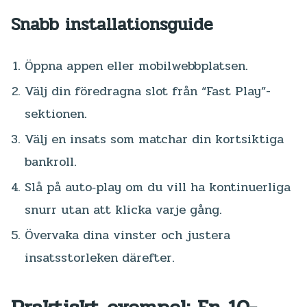
Snabb installationsguide
Öppna appen eller mobilwebbplatsen.
Välj din föredragna slot från “Fast Play”-
sektionen.
Välj en insats som matchar din kortsiktiga
bankroll.
Slå på auto‑play om du vill ha kontinuerliga
snurr utan att klicka varje gång.
Övervaka dina vinster och justera
insatsstorleken därefter.