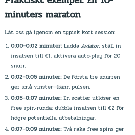
Praktiskt exempel: En 10-
minuters maraton
Låt oss gå igenom en typisk kort session:
0:00–0:02 minuter:
Ladda
Aviator
, ställ in
insatsen till €1, aktivera auto‑play för 20
snurr.
0:02–0:05 minuter:
De första tre snurren
ger små vinster—känn pulsen.
0:05–0:07 minuter:
En scatter utlöser en
free spin‑runda; dubbla insatsen till €2 för
högre potentiella utbetalningar.
0:07–0:09 minuter:
Två raka free spins ger