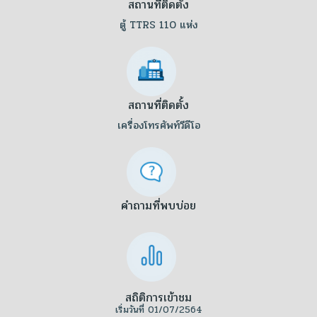
สถานที่ติดตั้ง
ตู้ TTRS 110 แห่ง
สถานที่ติดตั้ง
เครื่องโทรศัพท์วีดีโอ
คำถามที่พบบ่อย
สถิติการเข้าชม
เริ่มวันที่ 01/07/2564