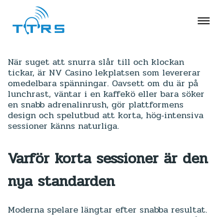
När suget att snurra slår till och klockan
tickar, är NV Casino lekplatsen som levererar
omedelbara spänningar. Oavsett om du är på
lunchrast, väntar i en kaffekö eller bara söker
en snabb adrenalinrush, gör plattformens
design och spelutbud att korta, hög‑intensiva
sessioner känns naturliga.
Varför korta sessioner är den
nya standarden
Moderna spelare längtar efter snabba resultat.