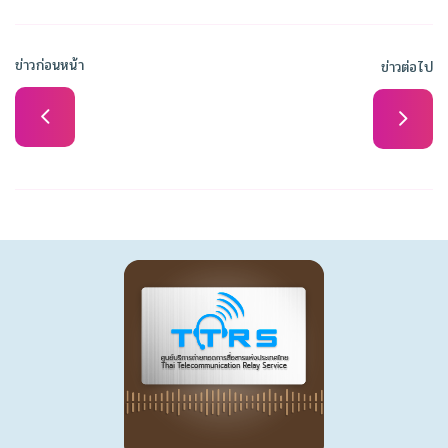
ข่าวก่อนหน้า
ข่าวต่อไป