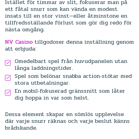
Istället för timmar av slit, fokuserar man på
ett fåtal snurr som kan vända en modest
insats till en stor vinst—eller åtminstone en
tillfredsställande förlust som gör dig redo för
nästa omgång.
NV Casino
tillgodoser denna inställning genom
att erbjuda:
Omedelbart spel från huvudpanelen utan
långa laddningstider.
Spel som belönar snabba action‑stötar med
stora utbetalningar.
En mobil‑fokuserad gränssnitt som låter
dig hoppa in var som helst.
Dessa element skapar en sömlös upplevelse
där varje snurr räknas och varje beslut känns
brådskande.