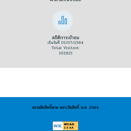
สถิติการเข้าชม
เริ่มวันที่ 01/07/2564
Total Visitors:
103,621
สงวนลิขสิทธิ์ตาม พรบ.ลิขสิทธิ์ พ.ศ. 2564