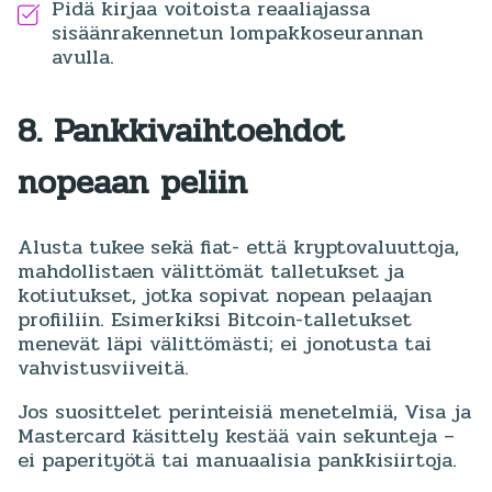
Pidä kirjaa voitoista reaaliajassa
sisäänrakennetun lompakkoseurannan
avulla.
8. Pankkivaihtoehdot
nopeaan peliin
Alusta tukee sekä fiat- että kryptovaluuttoja,
mahdollistaen välittömät talletukset ja
kotiutukset, jotka sopivat nopean pelaajan
profiiliin. Esimerkiksi Bitcoin-talletukset
menevät läpi välittömästi; ei jonotusta tai
vahvistusviiveitä.
Jos suosittelet perinteisiä menetelmiä, Visa ja
Mastercard käsittely kestää vain sekunteja –
ei paperityötä tai manuaalisia pankkisiirtoja.