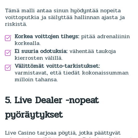
Tämä malli antaa sinun hyödyntää nopeita
voittoputkia ja säilyttää hallinnan ajasta ja
riskistä.
Korkea voittojen tiheys:
pitää adrenaliinin
korkealla.
Ei suuria odotuksia:
vähentää taukoja
kierrosten välillä.
Välittömät voitto-tarkistukset:
varmistavat, että tiedät kokonaissumman
milloin tahansa.
5. Live Dealer -nopeat
pyöräytykset
Live Casino tarjoaa pöytiä, jotka päättyvät