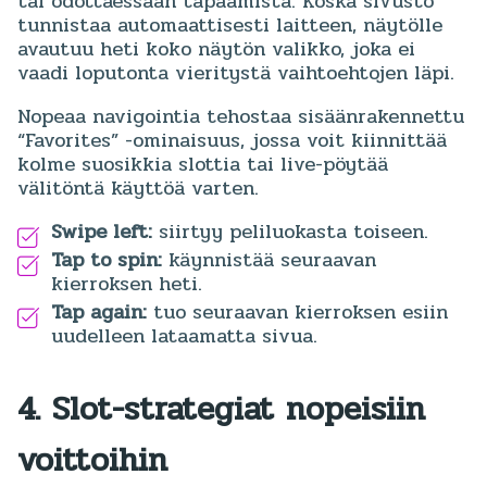
tai odottaessaan tapaamista. Koska sivusto
tunnistaa automaattisesti laitteen, näytölle
avautuu heti koko näytön valikko, joka ei
vaadi loputonta vieritystä vaihtoehtojen läpi.
Nopeaa navigointia tehostaa sisäänrakennettu
“Favorites” -ominaisuus, jossa voit kiinnittää
kolme suosikkia slottia tai live-pöytää
välitöntä käyttöä varten.
Swipe left:
siirtyy peliluokasta toiseen.
Tap to spin:
käynnistää seuraavan
kierroksen heti.
Tap again:
tuo seuraavan kierroksen esiin
uudelleen lataamatta sivua.
4. Slot-strategiat nopeisiin
voittoihin