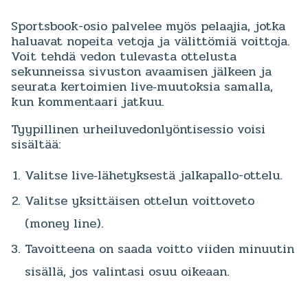
Sportsbook-osio palvelee myös pelaajia, jotka
haluavat nopeita vetoja ja välittömiä voittoja.
Voit tehdä vedon tulevasta ottelusta
sekunneissa sivuston avaamisen jälkeen ja
seurata kertoimien live‑muutoksia samalla,
kun kommentaari jatkuu.
Tyypillinen urheiluvedonlyöntisessio voisi
sisältää:
Valitse live‑lähetyksestä jalkapallo-ottelu.
Valitse yksittäisen ottelun voittoveto
(money line).
Tavoitteena on saada voitto viiden minuutin
sisällä, jos valintasi osuu oikeaan.