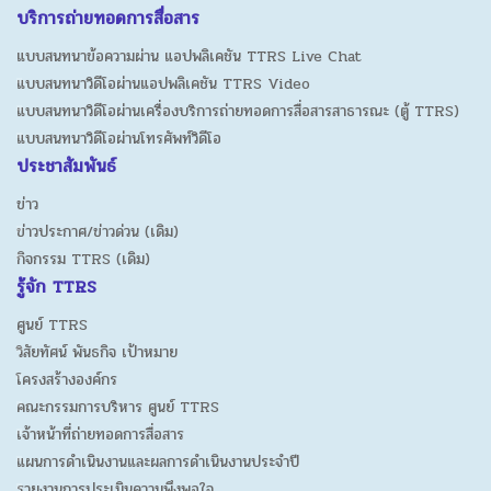
บริการถ่ายทอดการสื่อสาร
แบบสนทนาข้อความผ่าน แอปพลิเคชัน TTRS Live Chat
แบบสนทนาวิดีโอผ่านแอปพลิเคชัน TTRS Video
แบบสนทนาวิดีโอผ่านเครื่องบริการถ่ายทอดการสื่อสารสาธารณะ (ตู้ TTRS)
แบบสนทนาวิดีโอผ่านโทรศัพท์วิดีโอ
ประชาสัมพันธ์
ข่าว
ข่าวประกาศ/ข่าวด่วน (เดิม)
กิจกรรม TTRS (เดิม)
รู้จัก TTRS
ศูนย์ TTRS
วิสัยทัศน์ พันธกิจ เป้าหมาย
โครงสร้างองค์กร
คณะกรรมการบริหาร ศูนย์ TTRS
เจ้าหน้าที่ถ่ายทอดการสื่อสาร
แผนการดำเนินงานและผลการดำเนินงานประจำปี
รายงานการประเมินความพึงพอใจ