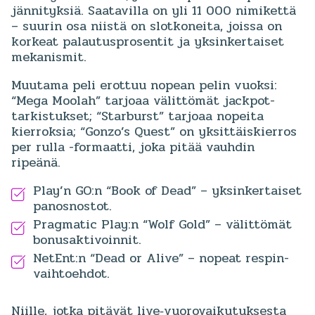
jännityksiä. Saatavilla on yli 11 000 nimikettä
– suurin osa niistä on slotkoneita, joissa on
korkeat palautusprosentit ja yksinkertaiset
mekanismit.
Muutama peli erottuu nopean pelin vuoksi:
“Mega Moolah” tarjoaa välittömät jackpot-
tarkistukset; “Starburst” tarjoaa nopeita
kierroksia; “Gonzo’s Quest” on yksittäiskierros
per rulla -formaatti, joka pitää vauhdin
ripeänä.
Play’n GO:n “Book of Dead” – yksinkertaiset
panosnostot.
Pragmatic Play:n “Wolf Gold” – välittömät
bonusaktivoinnit.
NetEnt:n “Dead or Alive” – nopeat respin-
vaihtoehdot.
Niille, jotka pitävät live‑vuorovaikutuksesta