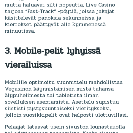
mutta haluavat silti nopeutta, Live Casino
tarjoaa “Fast‑Track” -pöytiä, joissa jakajat
käsittelevät panoksia sekunneissa ja
kierrokset päättyvät alle kymmenessä
minuutissa.
3. Mobile‑pelit lyhyissä
vierailuissa
Mobilille optimoitu suunnittelu mahdollistaa
Vegasinon käynnistämisen mistä tahansa
älypuhelimesta tai tabletista ilman
sovelluksen asentamista. Asettelu supistuu
siististi pystysuuntaiseksi vieritykseksi,
jolloin suosikkipelit ovat helposti ulottuvillasi.
Pelaajat lataavat usein sivuston lounastauolla