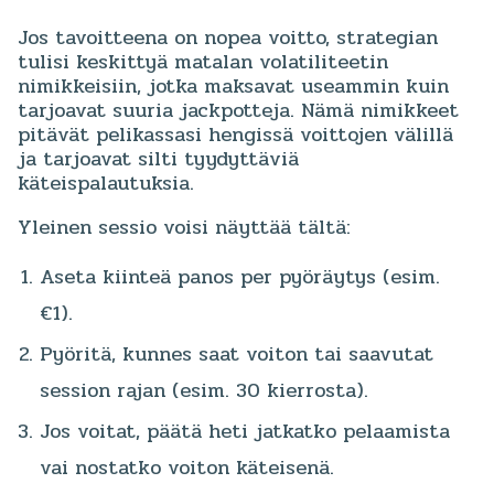
Jos tavoitteena on nopea voitto, strategian
tulisi keskittyä matalan volatiliteetin
nimikkeisiin, jotka maksavat useammin kuin
tarjoavat suuria jackpotteja. Nämä nimikkeet
pitävät pelikassasi hengissä voittojen välillä
ja tarjoavat silti tyydyttäviä
käteispalautuksia.
Yleinen sessio voisi näyttää tältä:
Aseta kiinteä panos per pyöräytys (esim.
€1).
Pyöritä, kunnes saat voiton tai saavutat
session rajan (esim. 30 kierrosta).
Jos voitat, päätä heti jatkatko pelaamista
vai nostatko voiton käteisenä.