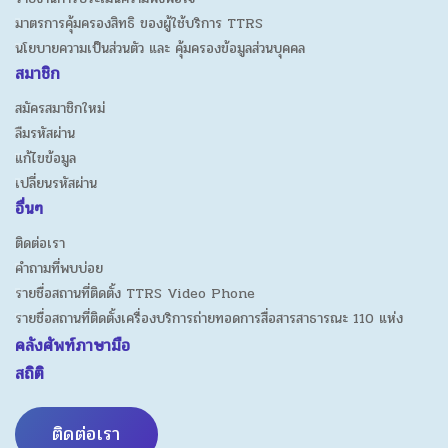
มาตรการคุ้มครองสิทธิ ของผู้ใช้บริการ TTRS
นโยบายความเป็นส่วนตัว และ คุ้มครองข้อมูลส่วนบุคคล
สมาชิก
สมัครสมาชิกใหม่
ลืมรหัสผ่าน
แก้ไขข้อมูล
เปลี่ยนรหัสผ่าน
อื่นๆ
ติดต่อเรา
คำถามที่พบบ่อย
รายชื่อสถานที่ติดตั้ง TTRS Video Phone
รายชื่อสถานที่ติดตั้งเครื่องบริการถ่ายทอดการสื่อสารสาธารณะ 110 แห่ง
คลังศัพท์ภาษามือ
สถิติ
ติดต่อเรา