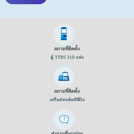
สถานที่ติดตั้ง
ตู้ TTRS 110 แห่ง
สถานที่ติดตั้ง
เครื่องโทรศัพท์วีดีโอ
คำถามที่พบบ่อย