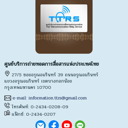
ศูนย์บริการถ่ายทอดการสื่อสารแห่งประเทศไทย
27/5 ซอยอรุณอมรินทร์ 39 ถนนอรุณอมรินทร์
แขวงอรุณอมรินทร์ เขตบางกอกน้อย
กรุงเทพมหานคร 10700
โทรศัพท์: 0-2434-0208-09
แฟ็กซ์: 0-2434-0207