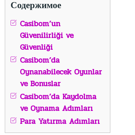
Содержимое
Casibom’un
Güvenilirliği ve
Güvenliği
Casibom’da
Oynanabilecek Oyunlar
ve Bonuslar
Casibom’da Kaydolma
ve Oynama Adımları
Para Yatırma Adımları