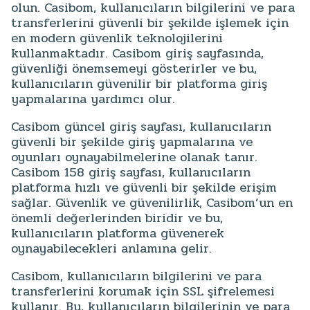
olun. Casibom, kullanıcıların bilgilerini ve para
transferlerini güvenli bir şekilde işlemek için
en modern güvenlik teknolojilerini
kullanmaktadır. Casibom giriş sayfasında,
güvenliği önemsemeyi gösterirler ve bu,
kullanıcıların güvenilir bir platforma giriş
yapmalarına yardımcı olur.
Casibom güncel giriş sayfası, kullanıcıların
güvenli bir şekilde giriş yapmalarına ve
oyunları oynayabilmelerine olanak tanır.
Casibom 158 giriş sayfası, kullanıcıların
platforma hızlı ve güvenli bir şekilde erişim
sağlar. Güvenlik ve güvenilirlik, Casibom’un en
önemli değerlerinden biridir ve bu,
kullanıcıların platforma güvenerek
oynayabilecekleri anlamına gelir.
Casibom, kullanıcıların bilgilerini ve para
transferlerini korumak için SSL şifrelemesi
kullanır. Bu, kullanıcıların bilgilerinin ve para