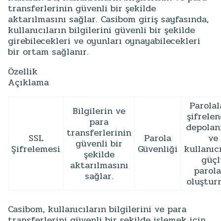
transferlerinin güvenli bir şekilde
aktarılmasını sağlar. Casibom giriş sayfasında,
kullanıcıların bilgilerini güvenli bir şekilde
girebilecekleri ve oyunları oynayabilecekleri
bir ortam sağlanır.
Özellik
Açıklama
Parolal
Bilgilerin ve
şifrele
para
depolan
transferlerinin
SSL
Parola
ve
güvenli bir
Şifrelemesi
Güvenliği
kullanıc
şekilde
güçl
aktarılmasını
parola
sağlar.
oluştur
Casibom, kullanıcıların bilgilerini ve para
transferlerini güvenli bir şekilde işlemek için