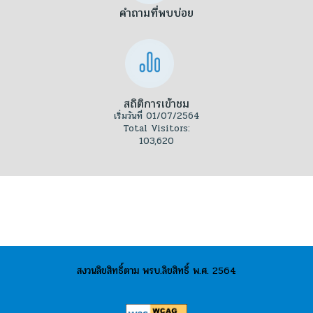
คำถามที่พบบ่อย
สถิติการเข้าชม
เริ่มวันที่ 01/07/2564
Total Visitors:
103,620
สงวนลิขสิทธิ์ตาม พรบ.ลิขสิทธิ์ พ.ศ. 2564