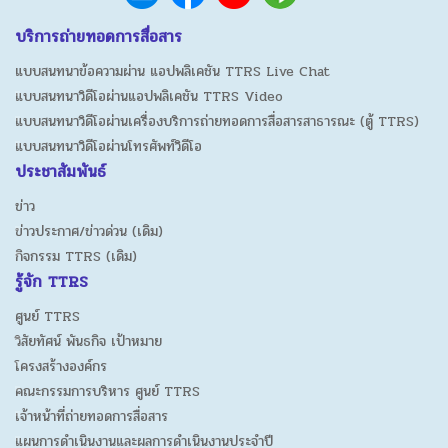
บริการถ่ายทอดการสื่อสาร
แบบสนทนาข้อความผ่าน แอปพลิเคชัน TTRS Live Chat
แบบสนทนาวิดีโอผ่านแอปพลิเคชัน TTRS Video
แบบสนทนาวิดีโอผ่านเครื่องบริการถ่ายทอดการสื่อสารสาธารณะ (ตู้ TTRS)
แบบสนทนาวิดีโอผ่านโทรศัพท์วิดีโอ
ประชาสัมพันธ์
ข่าว
ข่าวประกาศ/ข่าวด่วน (เดิม)
กิจกรรม TTRS (เดิม)
รู้จัก TTRS
ศูนย์ TTRS
วิสัยทัศน์ พันธกิจ เป้าหมาย
โครงสร้างองค์กร
คณะกรรมการบริหาร ศูนย์ TTRS
เจ้าหน้าที่ถ่ายทอดการสื่อสาร
แผนการดำเนินงานและผลการดำเนินงานประจำปี