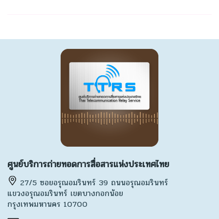
ศูนย์บริการถ่ายทอดการสื่อสารแห่งประเทศไทย
27/5 ซอยอรุณอมรินทร์ 39 ถนนอรุณอมรินทร์
แขวงอรุณอมรินทร์ เขตบางกอกน้อย
กรุงเทพมหานคร 10700