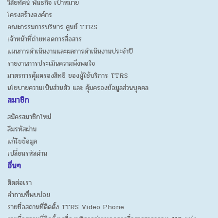
วิสัยทัศน์ พันธกิจ เป้าหมาย
โครงสร้างองค์กร
คณะกรรมการบริหาร ศูนย์ TTRS
เจ้าหน้าที่ถ่ายทอดการสื่อสาร
แผนการดำเนินงานและผลการดำเนินงานประจำปี
รายงานการประเมินความพึงพอใจ
มาตรการคุ้มครองสิทธิ ของผู้ใช้บริการ TTRS
นโยบายความเป็นส่วนตัว และ คุ้มครองข้อมูลส่วนบุคคล
สมาชิก
สมัครสมาชิกใหม่
ลืมรหัสผ่าน
แก้ไขข้อมูล
เปลี่ยนรหัสผ่าน
อื่นๆ
ติดต่อเรา
คำถามที่พบบ่อย
รายชื่อสถานที่ติดตั้ง TTRS Video Phone