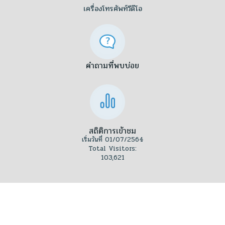
เครื่องโทรศัพท์วีดีโอ
คำถามที่พบบ่อย
สถิติการเข้าชม
เริ่มวันที่ 01/07/2564
Total Visitors:
103,621