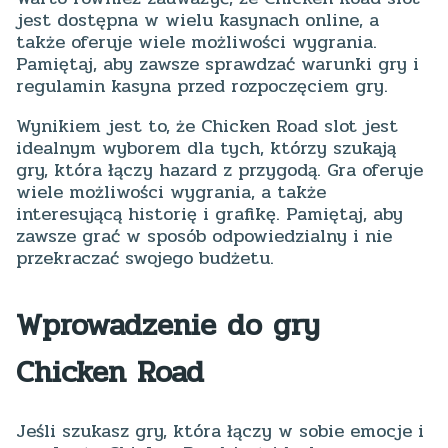
jest dostępna w wielu kasynach online, a
także oferuje wiele możliwości wygrania.
Pamiętaj, aby zawsze sprawdzać warunki gry i
regulamin kasyna przed rozpoczęciem gry.
Wynikiem jest to, że Chicken Road slot jest
idealnym wyborem dla tych, którzy szukają
gry, która łączy hazard z przygodą. Gra oferuje
wiele możliwości wygrania, a także
interesującą historię i grafikę. Pamiętaj, aby
zawsze grać w sposób odpowiedzialny i nie
przekraczać swojego budżetu.
Wprowadzenie do gry
Chicken Road
Jeśli szukasz gry, która łączy w sobie emocje i