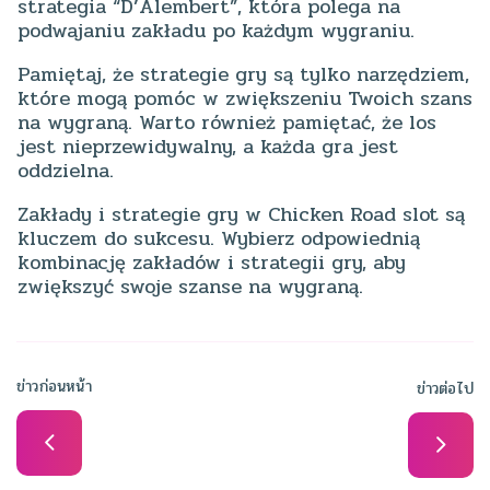
strategia “D’Alembert”, która polega na
podwajaniu zakładu po każdym wygraniu.
Pamiętaj, że strategie gry są tylko narzędziem,
które mogą pomóc w zwiększeniu Twoich szans
na wygraną. Warto również pamiętać, że los
jest nieprzewidywalny, a każda gra jest
oddzielna.
Zakłady i strategie gry w Chicken Road slot są
kluczem do sukcesu. Wybierz odpowiednią
kombinację zakładów i strategii gry, aby
zwiększyć swoje szanse na wygraną.
ข่าวก่อนหน้า
ข่าวต่อไป