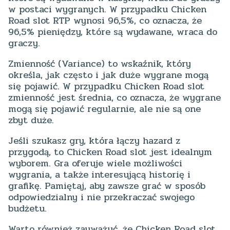
w postaci wygranych. W przypadku Chicken
Road slot RTP wynosi 96,5%, co oznacza, że
96,5% pieniędzy, które są wydawane, wraca do
graczy.
Zmienność (Variance) to wskaźnik, który
określa, jak często i jak duże wygrane mogą
się pojawić. W przypadku Chicken Road slot
zmienność jest średnia, co oznacza, że wygrane
mogą się pojawić regularnie, ale nie są one
zbyt duże.
Jeśli szukasz gry, która łączy hazard z
przygodą, to Chicken Road slot jest idealnym
wyborem. Gra oferuje wiele możliwości
wygrania, a także interesującą historię i
grafikę. Pamiętaj, aby zawsze grać w sposób
odpowiedzialny i nie przekraczać swojego
budżetu.
Warto również zauważyć, że Chicken Road slot