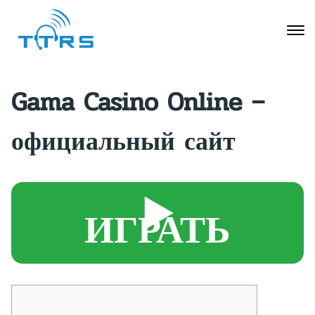
Gama Casino Online –
официальный сайт
▶️
ИГРАТЬ