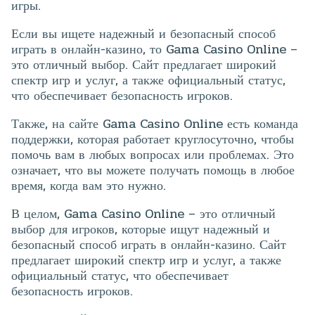
игры.
Если вы ищете надежный и безопасный способ
играть в онлайн-казино, то Gama Casino Online –
это отличный выбор. Сайт предлагает широкий
спектр игр и услуг, а также официальный статус,
что обеспечивает безопасность игроков.
Также, на сайте Gama Casino Online есть команда
поддержки, которая работает круглосуточно, чтобы
помочь вам в любых вопросах или проблемах. Это
означает, что вы можете получать помощь в любое
время, когда вам это нужно.
В целом, Gama Casino Online – это отличный
выбор для игроков, которые ищут надежный и
безопасный способ играть в онлайн-казино. Сайт
предлагает широкий спектр игр и услуг, а также
официальный статус, что обеспечивает
безопасность игроков.