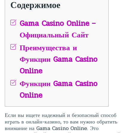
Содержимое
Gama Casino Online –
Официальный Сайт
Преимущества и
Функции Gama Casino
Online
Функции Gama Casino
Online
Если вы ищете надежный и безопасный способ
играть в онлайн-казино, то вам нужно обратить
внимание на Gama Casino Online. Это