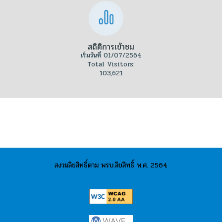
สถิติการเข้าชม
เริ่มวันที่ 01/07/2564
Total Visitors:
103,621
สงวนลิขสิทธิ์ตาม พรบ.ลิขสิทธิ์ พ.ศ. 2564