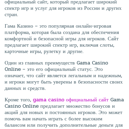
официальный сайт, который предлагает широкий
спектр игр и услуг для игроков из России и других
стран.
Гама Казино – это популярная онлайн-игровая
платформа, которая была создана для обеспечения
комфортной и безопасной игры для игроков. Сайт
предлагает широкий спектр игр, включая слоты,
карточные игры, рулетку и другие.
Один из главных преимуществ Gama Casino
Online – это его официальный статус. Это
означает, что сайт является легальным и надежным,
и игроки могут быть уверены в безопасности своих
данных и средств.
Кроме того,
gama casino официальный сайт
Gama
Casino Online предлагает множество бонусов и
акций для новых и постоянных игроков. Это может
помочь вам начать играть с более высоким
балансом или получить дополнительные деньги для