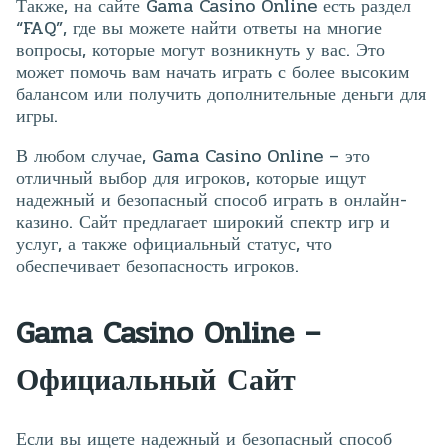
Также, на сайте Gama Casino Online есть раздел
“FAQ”, где вы можете найти ответы на многие
вопросы, которые могут возникнуть у вас. Это
может помочь вам начать играть с более высоким
балансом или получить дополнительные деньги для
игры.
В любом случае, Gama Casino Online – это
отличный выбор для игроков, которые ищут
надежный и безопасный способ играть в онлайн-
казино. Сайт предлагает широкий спектр игр и
услуг, а также официальный статус, что
обеспечивает безопасность игроков.
Gama Casino Online –
Официальный Сайт
Если вы ищете надежный и безопасный способ