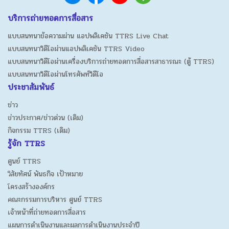
บริการถ่ายทอดการสื่อสาร
แบบสนทนาข้อความผ่าน แอปพลิเคชัน TTRS Live Chat
แบบสนทนาวิดีโอผ่านแอปพลิเคชัน TTRS Video
แบบสนทนาวิดีโอผ่านเครื่องบริการถ่ายทอดการสื่อสารสาธารณะ (ตู้ TTRS)
แบบสนทนาวิดีโอผ่านโทรศัพท์วิดีโอ
ประชาสัมพันธ์
ข่าว
ข่าวประกาศ/ข่าวด่วน (เดิม)
กิจกรรม TTRS (เดิม)
รู้จัก TTRS
ศูนย์ TTRS
วิสัยทัศน์ พันธกิจ เป้าหมาย
โครงสร้างองค์กร
คณะกรรมการบริหาร ศูนย์ TTRS
เจ้าหน้าที่ถ่ายทอดการสื่อสาร
แผนการดำเนินงานและผลการดำเนินงานประจำปี