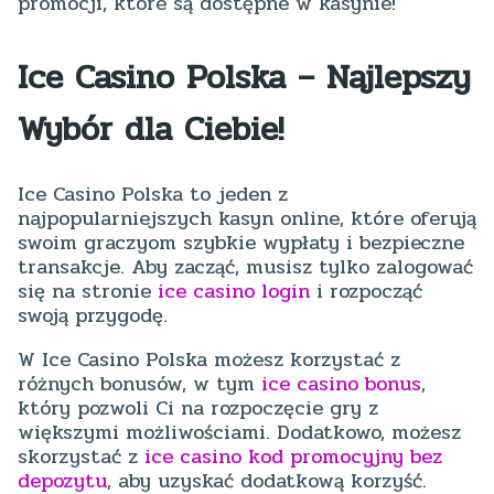
promocji, które są dostępne w kasynie!
Ice Casino Polska – Najlepszy
Wybór dla Ciebie!
Ice Casino Polska to jeden z
najpopularniejszych kasyn online, które oferują
swoim graczyom szybkie wypłaty i bezpieczne
transakcje. Aby zacząć, musisz tylko zalogować
się na stronie
ice casino login
i rozpocząć
swoją przygodę.
W Ice Casino Polska możesz korzystać z
różnych bonusów, w tym
ice casino bonus
,
który pozwoli Ci na rozpoczęcie gry z
większymi możliwościami. Dodatkowo, możesz
skorzystać z
ice casino kod promocyjny bez
depozytu
, aby uzyskać dodatkową korzyść.