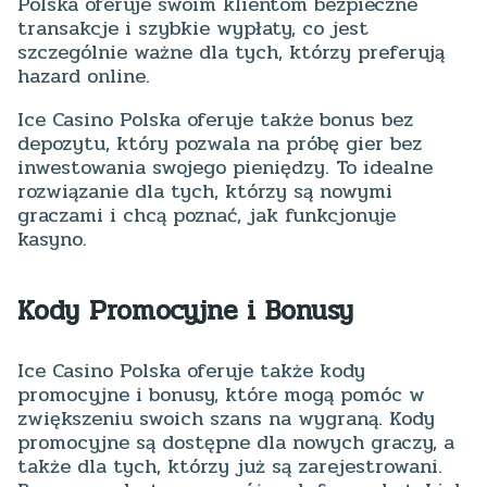
Polska oferuje swoim klientom bezpieczne
transakcje i szybkie wypłaty, co jest
szczególnie ważne dla tych, którzy preferują
hazard online.
Ice Casino Polska oferuje także bonus bez
depozytu, który pozwala na próbę gier bez
inwestowania swojego pieniędzy. To idealne
rozwiązanie dla tych, którzy są nowymi
graczami i chcą poznać, jak funkcjonuje
kasyno.
Kody Promocyjne i Bonusy
Ice Casino Polska oferuje także kody
promocyjne i bonusy, które mogą pomóc w
zwiększeniu swoich szans na wygraną. Kody
promocyjne są dostępne dla nowych graczy, a
także dla tych, którzy już są zarejestrowani.