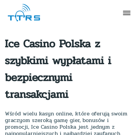
Ice Casino Polska z
szybkimi wypłatami i
bezpiecznymi
transakcjami
Wśród wielu kasyn online, które oferują swoim
graczyom szeroką gamę gier, bonusów i
promocji, Ice Casino Polska jest jednym z
najpopularniejszych i najbardziej zaufanych.