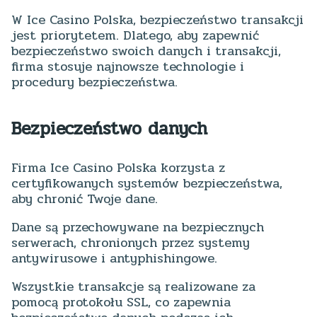
W Ice Casino Polska, bezpieczeństwo transakcji
jest priorytetem. Dlatego, aby zapewnić
bezpieczeństwo swoich danych i transakcji,
firma stosuje najnowsze technologie i
procedury bezpieczeństwa.
Bezpieczeństwo danych
Firma Ice Casino Polska korzysta z
certyfikowanych systemów bezpieczeństwa,
aby chronić Twoje dane.
Dane są przechowywane na bezpiecznych
serwerach, chronionych przez systemy
antywirusowe i antyphishingowe.
Wszystkie transakcje są realizowane za
pomocą protokołu SSL, co zapewnia