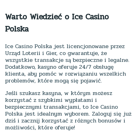
Warto Wiedzieć o Ice Casino
Polska
Ice Casino Polska jest licencjonowane przez
Urząd Loterii i Gier, co gwarantuje, że
wszystkie transakcje są bezpieczne i legalne.
Dodatkowo, kasyno oferuje 24/7 obsługę
klienta, aby pomóc w rozwiązaniu wszelkich
problemów, które mogą się pojawić.
Jeśli szukasz kasyna, w którym możesz
korzystać z szybkimi wypłatami i
bezpiecznymi transakcjami, to Ice Casino
Polska jest idealnym wyborem. Zaloguj się już
dziś i zacznij korzystać z różnych bonusów i
możliwości, które oferuje!