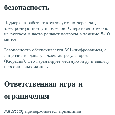
безопасность
Поддержка работает круглосуточно через чат,
электронную почту и телефон. Операторы отвечают
на русском и часто решают вопросы в течение 5‑10
минут.
Безопасность обеспечивается SSL‑шифрованием, а
лицензия выдана уважаемым регулятором
(Кюрасао). Это гарантирует честную игру и защиту
персональных данных.
Ответственная игра и
ограничения
MelStroy придерживается принципов