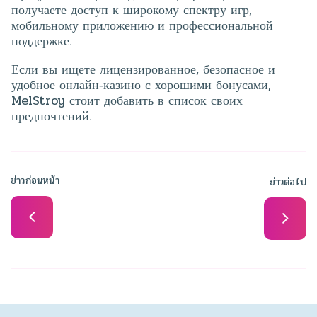
получаете доступ к широкому спектру игр,
мобильному приложению и профессиональной
поддержке.
Если вы ищете лицензированное, безопасное и
удобное онлайн‑казино с хорошими бонусами,
MelStroy стоит добавить в список своих
предпочтений.
ข่าวก่อนหน้า
ข่าวต่อไป