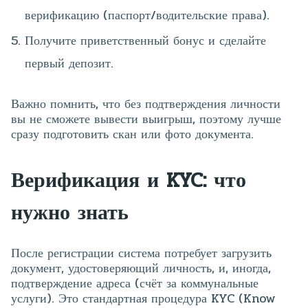
верификацию (паспорт/водительские права).
Получите приветственный бонус и сделайте
первый депозит.
Важно помнить, что без подтверждения личности
вы не сможете вывести выигрыш, поэтому лучше
сразу подготовить скан или фото документа.
Верификация и KYC: что
нужно знать
После регистрации система потребует загрузить
документ, удостоверяющий личность, и, иногда,
подтверждение адреса (счёт за коммунальные
услуги). Это стандартная процедура KYC (Know