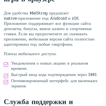
Для удобства MelStroy предлагает
native‑приложение под Android и iOS.
Приложение поддерживает все функции сайта:
депозиты, бонусы, живое казино и спортивные
ставки. Если вы предпочитаете не скачивать
приложение, мобильная версия сайта полностью
адаптирована под любые смартфоны.
Плюсы мобильного доступа:
Уведомления о новых акциях в реальном
времени.
Быстрый ввод кода подтверждения через SMS.
Оптимизированный интерфейс для маленьких
экранов.
Служба поддержки и