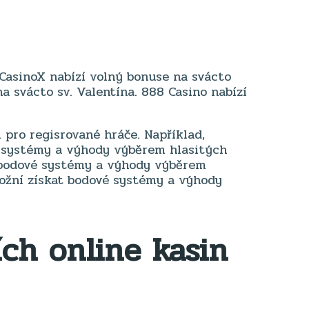
, CasinoX nabízí volný bonuse na svácto
na svácto sv. Valentína. 888 Casino nabízí
 pro regisrované hráče. Například,
é systémy a výhody výběrem hlasitých
t bodové systémy a výhody výběrem
možní získat bodové systémy a výhody
ích online kasin