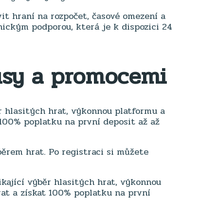
it hraní na rozpočet, časové omezení a
ickým podporou, která je k dispozici 24
nusy a promocemi
ěr hlasitých hrat, výkonnou platformu a
 100% poplatku na první deposit až až
ěrem hrat. Po registraci si můžete
ikající výběr hlasitých hrat, výkonnou
rat a získat 100% poplatku na první