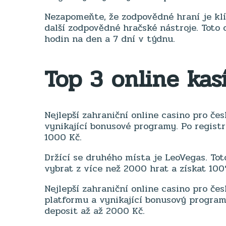
Nezapomeňte, že zodpovědné hraní je klí
další zodpovědné hračské nástroje. Toto
hodin na den a 7 dní v týdnu.
Top 3 online ka
Nejlepší zahraniční online casino pro če
vynikající bonusové programy. Po registr
1000 Kč.
Držící se druhého místa je LeoVegas. To
vybrat z více než 2000 hrat a získat 10
Nejlepší zahraniční online casino pro čes
platformu a vynikající bonusový program
deposit až až 2000 Kč.