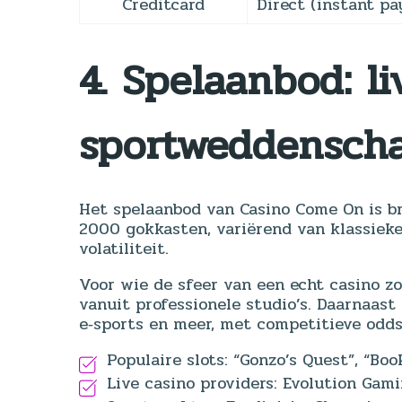
Creditcard
Direct (instant pa
4. Spelaanbod: li
sportweddensch
Het spelaanbod van Casino Come On is br
2000 gokkasten, variërend van klassiek
volatiliteit.
Voor wie de sfeer van een echt casino zo
vanuit professionele studio’s. Daarnaas
e‑sports en meer, met competitieve odds
Populaire slots: “Gonzo’s Quest”, “Boo
Live casino providers: Evolution Gami