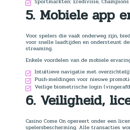
Sportmarkten: Eredivisie, Champions
5. Mobiele app e
Voor spelers die vaak onderweg zijn, bi
voor snelle laadtijden en ondersteunt de
streaming.
Enkele voordelen van de mobiele ervaring
Intuïtieve navigatie met overzichtel
Push‑meldingen voor nieuwe promoti
Veilige biometrische login (vingeraf
6. Veiligheid, l
Casino Come On opereert onder een lice
spelersbescherming. Alle transacties wor