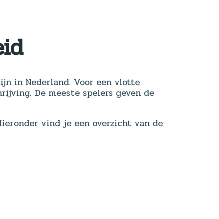
eid
jn in Nederland. Voor een vlotte
hrijving. De meeste spelers geven de
eronder vind je een overzicht van de