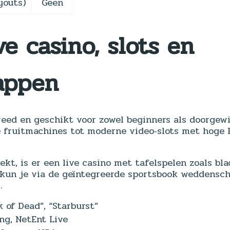
youts)
Geen
ve casino, slots en
appen
eed en geschikt voor zowel beginners als doorgewi
e fruitmachines tot moderne video‑slots met hoge
ekt, is er een live casino met tafelspelen zoals bl
t kun je via de geïntegreerde sportsbook weddensch
.
k of Dead”, “Starburst”
ng, NetEnt Live