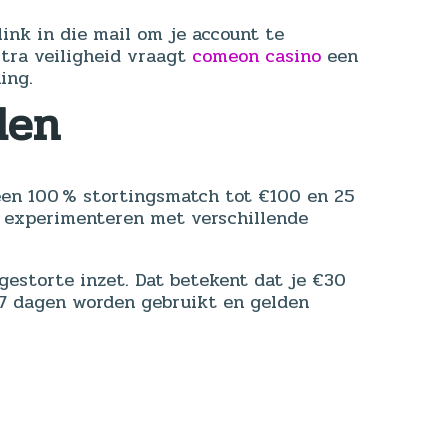
ink in die mail om je account te
xtra veiligheid vraagt
comeon casino
een
ing.
den
een 100 % stortingsmatch tot €100 en 25
il experimenteren met verschillende
estorte inzet. Dat betekent dat je €30
 7 dagen worden gebruikt en gelden