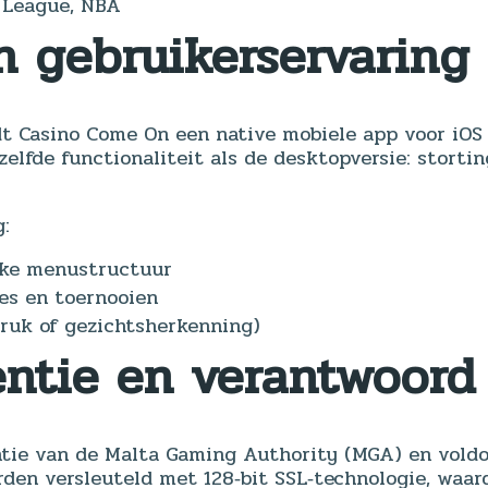
 League, NBA
n gebruikerservaring
edt Casino Come On een native mobiele app voor iOS
zelfde functionaliteit als de desktopversie: storti
:
ijke menustructuur
es en toernooien
druk of gezichtsherkenning)
icentie en verantwoord
ntie van de Malta Gaming Authority (MGA) en vold
den versleuteld met 128‑bit SSL‑technologie, waard