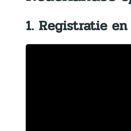
1. Registratie e