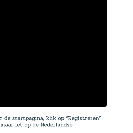
 de startpagina, klik op “Registreren”
, maar let op de Nederlandse