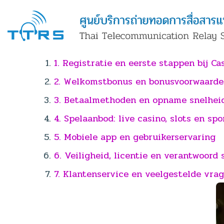
1. Registratie en eerste stappen bij C
2. Welkomstbonus en bonusvoorwaard
3. Betaalmethoden en opname snelhei
4. Spelaanbod: live casino, slots en 
5. Mobiele app en gebruikerservaring
6. Veiligheid, licentie en verantwoord 
7. Klantenservice en veelgestelde vra