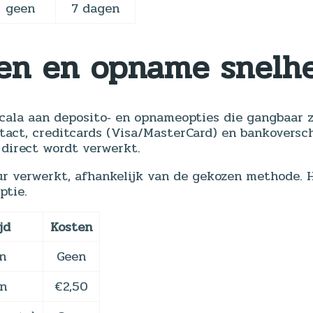
geen
7 dagen
en en opname snelh
ala aan deposito‑ en opnameopties die gangbaar zi
tact, creditcards (Visa/MasterCard) en bankoversc
direct wordt verwerkt.
 verwerkt, afhankelijk van de gekozen methode. Hi
ptie.
jd
Kosten
n
Geen
n
€2,50