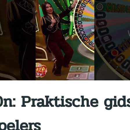
n: Praktische gid
pelers