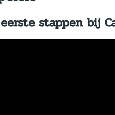
n eerste stappen bij 