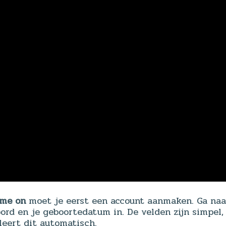
ome on
moet je eerst een account aanmaken. Ga naar
ord en je geboortedatum in. De velden zijn simpel
oleert dit automatisch.