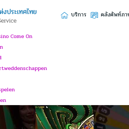
บริการ
คลังศัพท์ภา
asino Come On
en
d
sportweddenschappen
spelen
gen