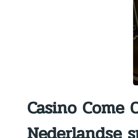
Casino Come O
Nederlandse s