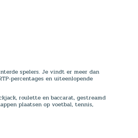
nterde spelers. Je vindt er meer dan
 RTP‑percentages en uiteenlopende
ackjack, roulette en baccarat, gestreamd
appen plaatsen op voetbal, tennis,