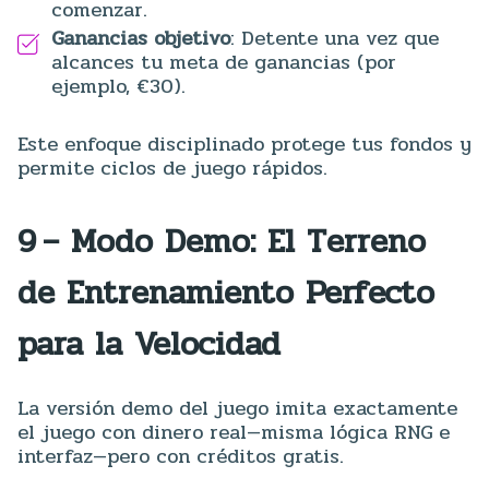
comenzar.
Ganancias objetivo
: Detente una vez que
alcances tu meta de ganancias (por
ejemplo, €30).
Este enfoque disciplinado protege tus fondos y
permite ciclos de juego rápidos.
9 – Modo Demo: El Terreno
de Entrenamiento Perfecto
para la Velocidad
La versión demo del juego imita exactamente
el juego con dinero real—misma lógica RNG e
interfaz—pero con créditos gratis.