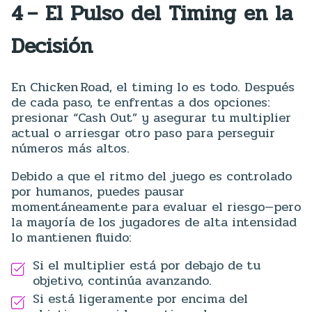
4 – El Pulso del Timing en la
Decisión
En Chicken Road, el timing lo es todo. Después
de cada paso, te enfrentas a dos opciones:
presionar “Cash Out” y asegurar tu multiplier
actual o arriesgar otro paso para perseguir
números más altos.
Debido a que el ritmo del juego es controlado
por humanos, puedes pausar
momentáneamente para evaluar el riesgo—pero
la mayoría de los jugadores de alta intensidad
lo mantienen fluido:
Si el multiplier está por debajo de tu
objetivo, continúa avanzando.
Si está ligeramente por encima del