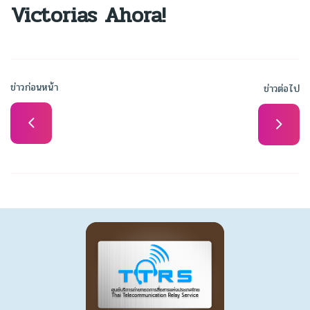
Victorias Ahora!
ข่าวก่อนหน้า
ข่าวต่อไป