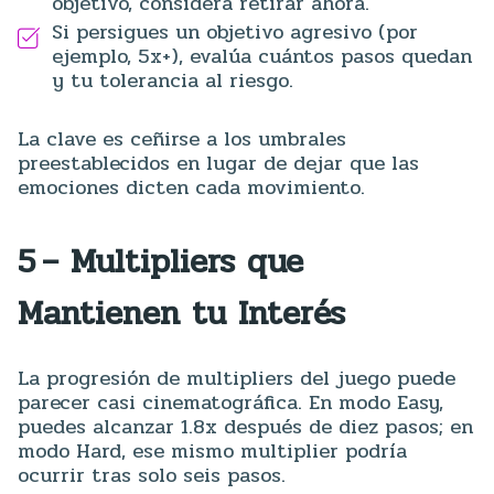
objetivo, considera retirar ahora.
Si persigues un objetivo agresivo (por
ejemplo, 5x+), evalúa cuántos pasos quedan
y tu tolerancia al riesgo.
La clave es ceñirse a los umbrales
preestablecidos en lugar de dejar que las
emociones dicten cada movimiento.
5 – Multipliers que
Mantienen tu Interés
La progresión de multipliers del juego puede
parecer casi cinematográfica. En modo Easy,
puedes alcanzar 1.8x después de diez pasos; en
modo Hard, ese mismo multiplier podría
ocurrir tras solo seis pasos.