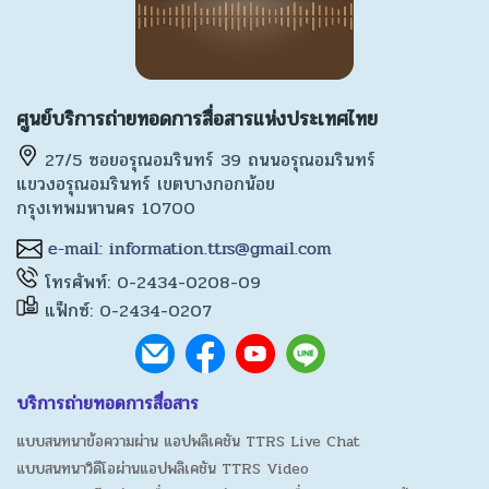
ศูนย์บริการถ่ายทอดการสื่อสารแห่งประเทศไทย
27/5 ซอยอรุณอมรินทร์ 39 ถนนอรุณอมรินทร์
แขวงอรุณอมรินทร์ เขตบางกอกน้อย
กรุงเทพมหานคร 10700
โทรศัพท์: 0-2434-0208-09
แฟ็กซ์: 0-2434-0207
บริการถ่ายทอดการสื่อสาร
แบบสนทนาข้อความผ่าน แอปพลิเคชัน TTRS Live Chat
แบบสนทนาวิดีโอผ่านแอปพลิเคชัน TTRS Video