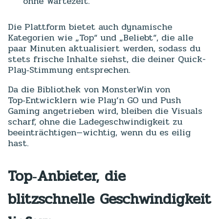
ohne Wartezeit.
Die Plattform bietet auch dynamische
Kategorien wie „Top“ und „Beliebt“, die alle
paar Minuten aktualisiert werden, sodass du
stets frische Inhalte siehst, die deiner Quick-
Play‑Stimmung entsprechen.
Da die Bibliothek von MonsterWin von
Top‑Entwicklern wie Play’n GO und Push
Gaming angetrieben wird, bleiben die Visuals
scharf, ohne die Ladegeschwindigkeit zu
beeinträchtigen—wichtig, wenn du es eilig
hast.
Top‑Anbieter, die
blitzschnelle Geschwindigkeit