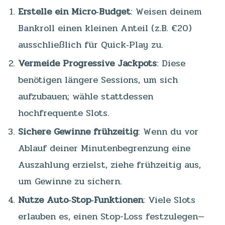
Erstelle ein Micro‑Budget
: Weisen deinem
Bankroll einen kleinen Anteil (z.B. €20)
ausschließlich für Quick‑Play zu.
Vermeide Progressive Jackpots
: Diese
benötigen längere Sessions, um sich
aufzubauen; wähle stattdessen
hochfrequente Slots.
Sichere Gewinne frühzeitig
: Wenn du vor
Ablauf deiner Minutenbegrenzung eine
Auszahlung erzielst, ziehe frühzeitig aus,
um Gewinne zu sichern.
Nutze Auto‑Stop‑Funktionen
: Viele Slots
erlauben es, einen Stop-Loss festzulegen—