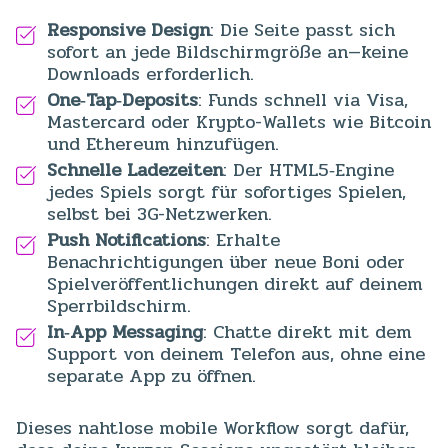
Responsive Design
: Die Seite passt sich
sofort an jede Bildschirmgröße an—keine
Downloads erforderlich.
One‑Tap‑Deposits
: Funds schnell via Visa,
Mastercard oder Krypto-Wallets wie Bitcoin
und Ethereum hinzufügen.
Schnelle Ladezeiten
: Der HTML5‑Engine
jedes Spiels sorgt für sofortiges Spielen,
selbst bei 3G-Netzwerken.
Push Notifications
: Erhalte
Benachrichtigungen über neue Boni oder
Spielveröffentlichungen direkt auf deinem
Sperrbildschirm.
In‑App Messaging
: Chatte direkt mit dem
Support von deinem Telefon aus, ohne eine
separate App zu öffnen.
Dieses nahtlose mobile Workflow sorgt dafür,