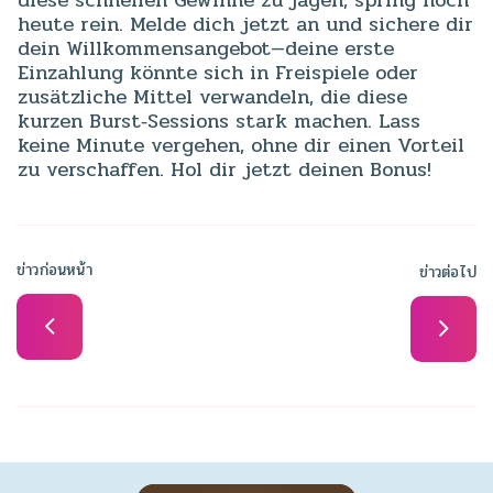
diese schnellen Gewinne zu jagen, spring noch
heute rein. Melde dich jetzt an und sichere dir
dein Willkommensangebot—deine erste
Einzahlung könnte sich in Freispiele oder
zusätzliche Mittel verwandeln, die diese
kurzen Burst‑Sessions stark machen. Lass
keine Minute vergehen, ohne dir einen Vorteil
zu verschaffen. Hol dir jetzt deinen Bonus!
ข่าวก่อนหน้า
ข่าวต่อไป