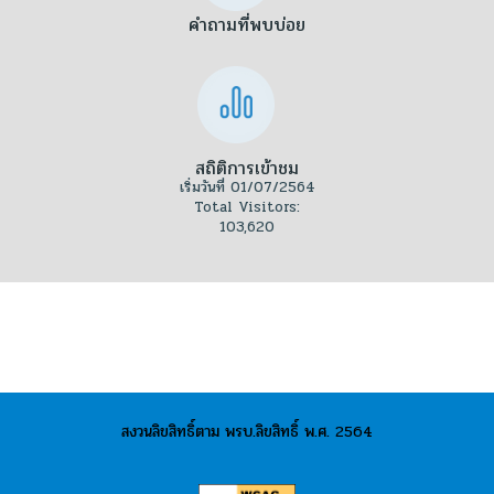
คำถามที่พบบ่อย
สถิติการเข้าชม
เริ่มวันที่ 01/07/2564
Total Visitors:
103,620
สงวนลิขสิทธิ์ตาม พรบ.ลิขสิทธิ์ พ.ศ. 2564