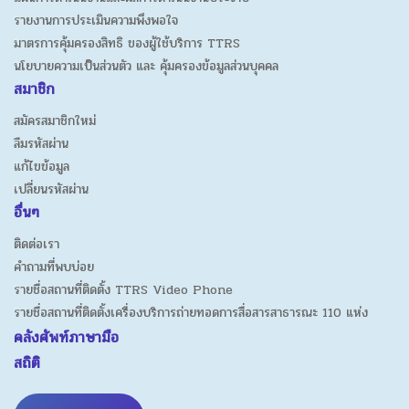
รายงานการประเมินความพึงพอใจ
มาตรการคุ้มครองสิทธิ ของผู้ใช้บริการ TTRS
นโยบายความเป็นส่วนตัว และ คุ้มครองข้อมูลส่วนบุคคล
สมาชิก
สมัครสมาชิกใหม่
ลืมรหัสผ่าน
แก้ไขข้อมูล
เปลี่ยนรหัสผ่าน
อื่นๆ
ติดต่อเรา
คำถามที่พบบ่อย
รายชื่อสถานที่ติดตั้ง TTRS Video Phone
รายชื่อสถานที่ติดตั้งเครื่องบริการถ่ายทอดการสื่อสารสาธารณะ 110 แห่ง
คลังศัพท์ภาษามือ
สถิติ