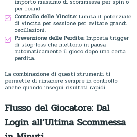
importo massimo di scommessa per spin o
per round.
Controllo delle Vincite:
Limita il potenziale
di vincita per sessione per evitare grandi
oscillazioni.
Prevenzione delle Perdite:
Imposta trigger
di stop-loss che mettono in pausa
automaticamente il gioco dopo una certa
perdita.
La combinazione di questi strumenti ti
permette di rimanere sempre in controllo
anche quando insegui risultati rapidi.
Flusso del Giocatore: Dal
Login all’Ultima Scommessa
in Minuti