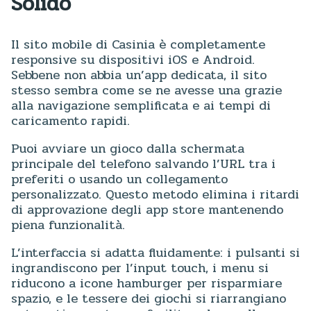
Solido
Il sito mobile di Casinia è completamente
responsive su dispositivi iOS e Android.
Sebbene non abbia un’app dedicata, il sito
stesso sembra come se ne avesse una grazie
alla navigazione semplificata e ai tempi di
caricamento rapidi.
Puoi avviare un gioco dalla schermata
principale del telefono salvando l’URL tra i
preferiti o usando un collegamento
personalizzato. Questo metodo elimina i ritardi
di approvazione degli app store mantenendo
piena funzionalità.
L’interfaccia si adatta fluidamente: i pulsanti si
ingrandiscono per l’input touch, i menu si
riducono a icone hamburger per risparmiare
spazio, e le tessere dei giochi si riarrangiano