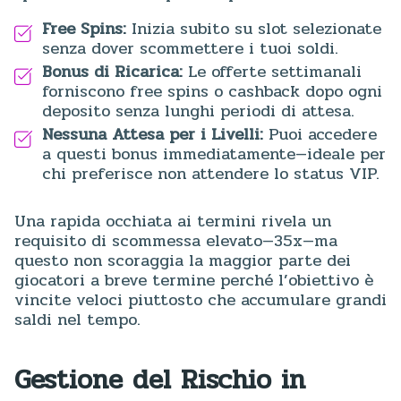
Free Spins:
Inizia subito su slot selezionate
senza dover scommettere i tuoi soldi.
Bonus di Ricarica:
Le offerte settimanali
forniscono free spins o cashback dopo ogni
deposito senza lunghi periodi di attesa.
Nessuna Attesa per i Livelli:
Puoi accedere
a questi bonus immediatamente—ideale per
chi preferisce non attendere lo status VIP.
Una rapida occhiata ai termini rivela un
requisito di scommessa elevato—35x—ma
questo non scoraggia la maggior parte dei
giocatori a breve termine perché l’obiettivo è
vincite veloci piuttosto che accumulare grandi
saldi nel tempo.
Gestione del Rischio in