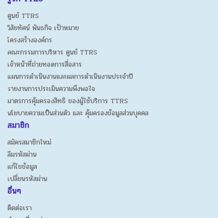
ศูนย์ TTRS
วิสัยทัศน์ พันธกิจ เป้าหมาย
โครงสร้างองค์กร
คณะกรรมการบริหาร ศูนย์ TTRS
เจ้าหน้าที่ถ่ายทอดการสื่อสาร
แผนการดำเนินงานและผลการดำเนินงานประจำปี
รายงานการประเมินความพึงพอใจ
มาตรการคุ้มครองสิทธิ ของผู้ใช้บริการ TTRS
นโยบายความเป็นส่วนตัว และ คุ้มครองข้อมูลส่วนบุคคล
สมาชิก
สมัครสมาชิกใหม่
ลืมรหัสผ่าน
แก้ไขข้อมูล
เปลี่ยนรหัสผ่าน
อื่นๆ
ติดต่อเรา