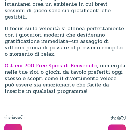
istantanei crea un ambiente in cui brevi
sessioni di gioco sono sia gratificanti che
gestibili.
Il focus sulla velocità si allinea perfettamente
con i giocatori moderni che desiderano
gratificazione immediata—un assaggio di
vittoria prima di passare al prossimo compito
o momento di relax.
Ottieni 200 Free Spins di Benvenuto
, immergiti
nelle tue slot o giochi da tavolo preferiti oggi
stesso e scopri come il divertimento veloce
può essere sia emozionante che facile da
inserire in qualsiasi programma!
ข่าวก่อนหน้า
ข่าวต่อไป