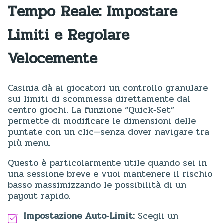
Tempo Reale: Impostare
Limiti e Regolare
Velocemente
Casinia dà ai giocatori un controllo granulare
sui limiti di scommessa direttamente dal
centro giochi. La funzione “Quick‑Set”
permette di modificare le dimensioni delle
puntate con un clic—senza dover navigare tra
più menu.
Questo è particolarmente utile quando sei in
una sessione breve e vuoi mantenere il rischio
basso massimizzando le possibilità di un
payout rapido.
Impostazione Auto‑Limit:
Scegli un