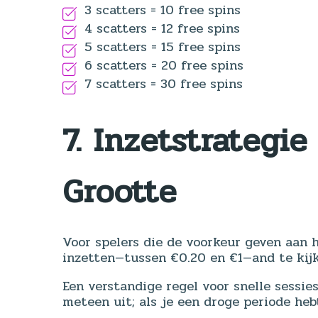
3 scatters = 10 free spins
4 scatters = 12 free spins
5 scatters = 15 free spins
6 scatters = 20 free spins
7 scatters = 30 free spins
7. Inzetstrategie
Grootte
Voor spelers die de voorkeur geven aan 
inzetten—tussen €0.20 en €1—and te kijk
Een verstandige regel voor snelle sessies
meteen uit; als je een droge periode hebt