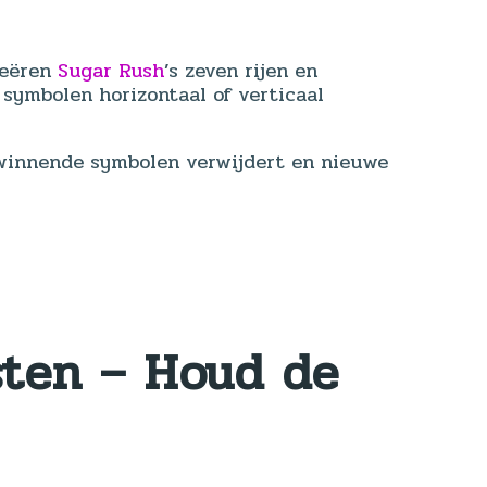
creëren
Sugar Rush
’s zeven rijen en
symbolen horizontaal of verticaal
winnende symbolen verwijdert en nieuwe
sten – Houd de