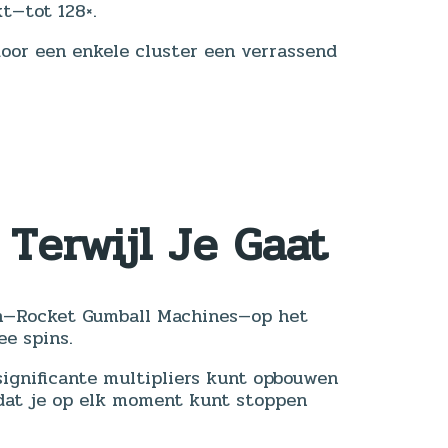
kt—tot 128×.
door een enkele cluster een verrassend
Terwijl Je Gaat
len—Rocket Gumball Machines—op het
ee spins.
 significante multipliers kunt opbouwen
mdat je op elk moment kunt stoppen