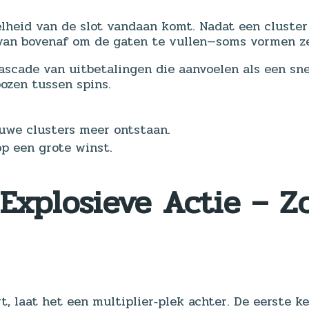
lheid van de slot vandaan komt. Nadat een cluster 
van bovenaf om de gaten te vullen—soms vormen ze 
cascade van uitbetalingen die aanvoelen als een sn
ozen tussen spins.
euwe clusters meer ontstaan.
p een grote winst.
n Explosieve Actie – 
 laat het een multiplier‑plek achter. De eerste k