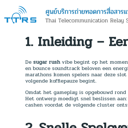
1. Inleiding – E
De
sugar rush
vibe begint op het moment 
en bounce soundtrack beloven een energie
marathons komen spelers naar deze slot 
volgende koffiepauze begint.
Omdat het gameplay is opgebouwd rond ee
Het ontwerp moedigt snel beslissen aan: p
cashen voordat de volgende cluster onts
2. Snelle Spelov