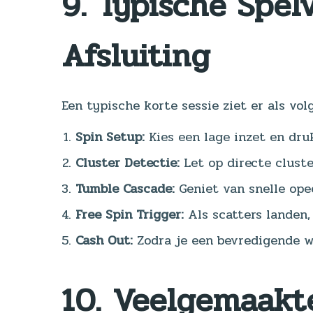
9. Typische Spel
Afsluiting
Een typische korte sessie ziet er als volg
Spin Setup:
Kies een lage inzet en druk
Cluster Detectie:
Let op directe cluste
Tumble Cascade:
Geniet van snelle ope
Free Spin Trigger:
Als scatters landen,
Cash Out:
Zodra je een bevredigende win
10. Veelgemaakte