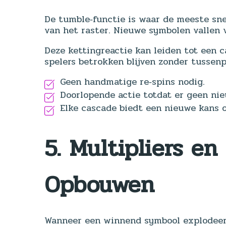
De tumble‑functie is waar de meeste sne
van het raster. Nieuwe symbolen vallen 
Deze kettingreactie kan leiden tot een 
spelers betrokken blijven zonder tussenp
Geen handmatige re‑spins nodig.
Doorlopende actie totdat er geen ni
Elke cascade biedt een nieuwe kans o
5. Multipliers e
Opbouwen
Wanneer een winnend symbool explodeert,