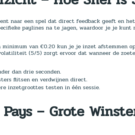
bent naar een spel dat direct feedback geeft en he
cifieke paylines na te jagen, waardoor je je kunt
 minimum van €0.20 kun je je inzet afstemmen op 
volatiliteit (5/5) zorgt ervoor dat wanneer de zoe
nder dan drie seconden.
ters flitsen en verdwijnen direct.
re inzetgroottes testen in één sessie.
r Pays – Grote Winste