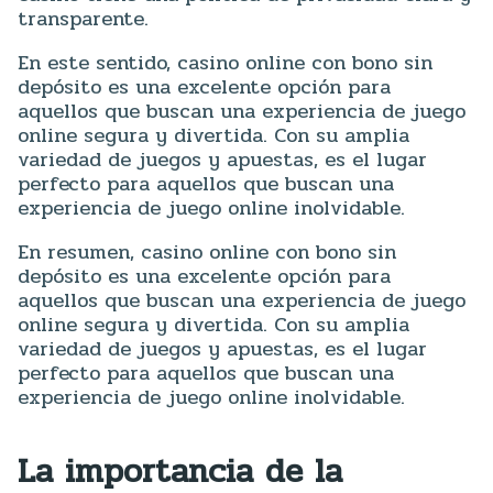
transparente.
En este sentido, casino online con bono sin
depósito es una excelente opción para
aquellos que buscan una experiencia de juego
online segura y divertida. Con su amplia
variedad de juegos y apuestas, es el lugar
perfecto para aquellos que buscan una
experiencia de juego online inolvidable.
En resumen, casino online con bono sin
depósito es una excelente opción para
aquellos que buscan una experiencia de juego
online segura y divertida. Con su amplia
variedad de juegos y apuestas, es el lugar
perfecto para aquellos que buscan una
experiencia de juego online inolvidable.
La importancia de la