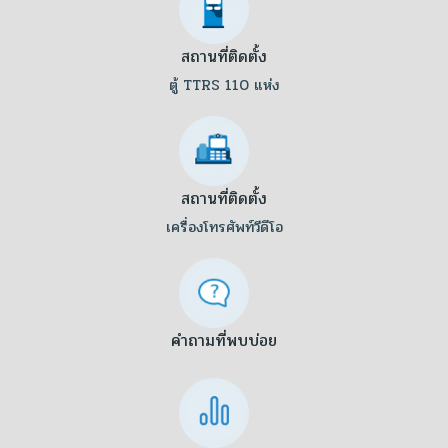
สถานที่ติดตั้ง
ตู้ TTRS 110 แห่ง
สถานที่ติดตั้ง
เครื่องโทรศัพท์วีดีโอ
คำถามที่พบบ่อย