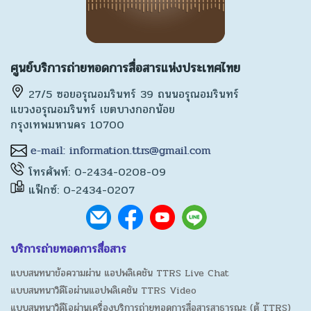
ศูนย์บริการถ่ายทอดการสื่อสารแห่งประเทศไทย
27/5 ซอยอรุณอมรินทร์ 39 ถนนอรุณอมรินทร์
แขวงอรุณอมรินทร์ เขตบางกอกน้อย
กรุงเทพมหานคร 10700
โทรศัพท์: 0-2434-0208-09
แฟ็กซ์: 0-2434-0207
บริการถ่ายทอดการสื่อสาร
แบบสนทนาข้อความผ่าน แอปพลิเคชัน TTRS Live Chat
แบบสนทนาวิดีโอผ่านแอปพลิเคชัน TTRS Video
แบบสนทนาวิดีโอผ่านเครื่องบริการถ่ายทอดการสื่อสารสาธารณะ (ตู้ TTRS)