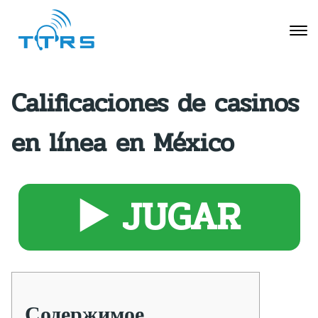
Calificaciones de casinos
en línea en México
▶️ JUGAR
Содержимое