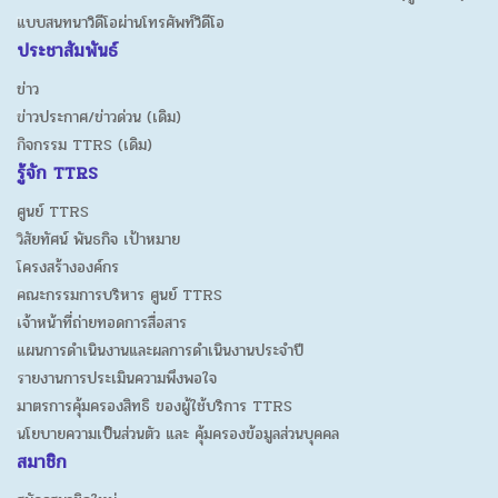
แบบสนทนาวิดีโอผ่านโทรศัพท์วิดีโอ
ประชาสัมพันธ์
ข่าว
ข่าวประกาศ/ข่าวด่วน (เดิม)
กิจกรรม TTRS (เดิม)
รู้จัก TTRS
ศูนย์ TTRS
วิสัยทัศน์ พันธกิจ เป้าหมาย
โครงสร้างองค์กร
คณะกรรมการบริหาร ศูนย์ TTRS
เจ้าหน้าที่ถ่ายทอดการสื่อสาร
แผนการดำเนินงานและผลการดำเนินงานประจำปี
รายงานการประเมินความพึงพอใจ
มาตรการคุ้มครองสิทธิ ของผู้ใช้บริการ TTRS
นโยบายความเป็นส่วนตัว และ คุ้มครองข้อมูลส่วนบุคคล
สมาชิก