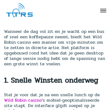
Wanneer de dag vol zit en je wacht op een bus
of snel een koffiepauze neemt, biedt het Wild
Robin casino een manier om vrije minuten om
te zetten in directe actie. Het platform is
opgebouwd rond het idee dat je geen desktop
of lange sessie nodig hebt om de spanning van
een grote winst te voelen.
1. Snelle Winsten onderweg
Stel je voor dat je na een snelle lunch op de
Wild Robin casino
’s mobiel‑geoptimaliseerde
site stapt. De interface glijdt soepel op je