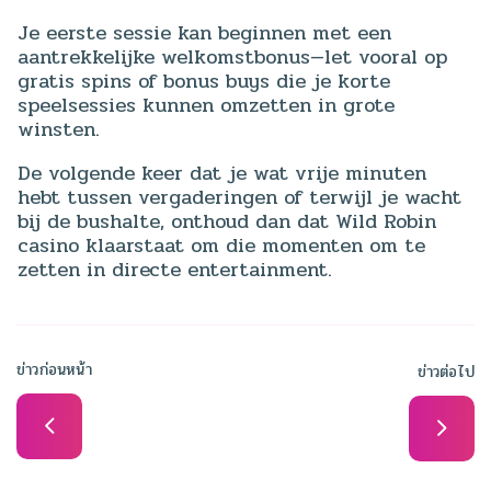
Je eerste sessie kan beginnen met een
aantrekkelijke welkomstbonus—let vooral op
gratis spins of bonus buys die je korte
speelsessies kunnen omzetten in grote
winsten.
De volgende keer dat je wat vrije minuten
hebt tussen vergaderingen of terwijl je wacht
bij de bushalte, onthoud dan dat Wild Robin
casino klaarstaat om die momenten om te
zetten in directe entertainment.
ข่าวก่อนหน้า
ข่าวต่อไป