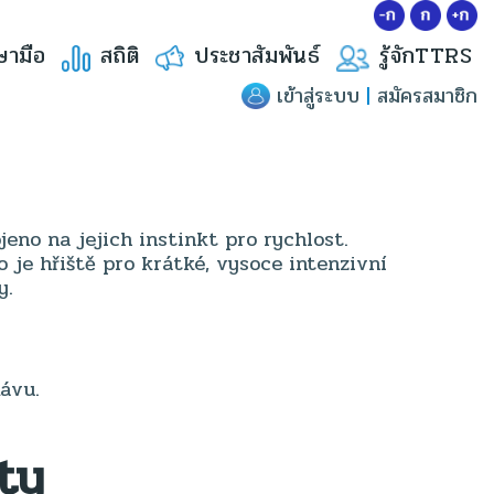
ษามือ
สถิติ
ประชาสัมพันธ์
รู้จักTTRS
เข้าสู่ระบบ
|
สมัครสมาชิก
eno na jejich instinkt pro rychlost.
 je hřiště pro krátké, vysoce intenzivní
y.
ávu.
ty