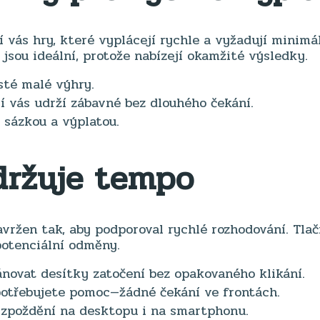
 vás hry, které vyplácejí rychle a vyžadují minimál
jsou ideální, protože nabízejí okamžité výsledky.
asté malé výhry.
 vás udrží zábavné bez dlouhého čekání.
 sázkou a výplatou.
udržuje tempo
vržen tak, aby podporoval rychlé rozhodování. Tlačí
potenciální odměny.
novat desítky zatočení bez opakovaného klikání.
potřebujete pomoc—žádné čekání ve frontách.
é zpoždění na desktopu i na smartphonu.