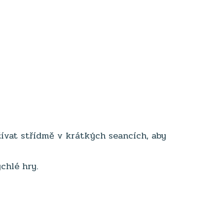
ívat střídmě v krátkých seancích, aby
chlé hry.