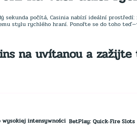
 sekunda počítá, Casinia nabízí ideální prostředí: 
emu stylu rychlého hraní. Ponořte se do toho teď—
ins na uvítanou a zažijte 
o wysokiej intensywności
BetPlay: Quick‑Fire Slot