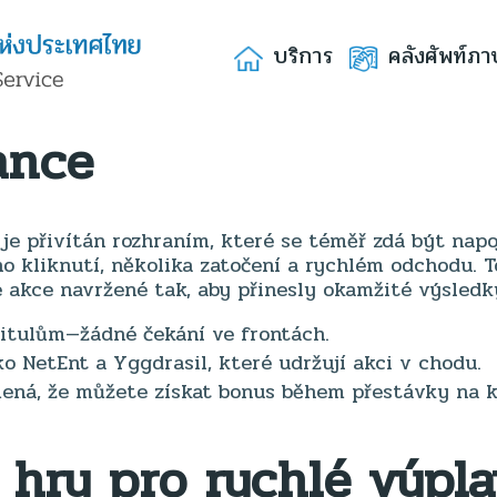
บริการ
คลังศัพท์ภา
ance
 je přivítán rozhraním, které se téměř zdá být napoj
o kliknutí, několika zatočení a rychlém odchodu. To
 akce navržené tak, aby přinesly okamžité výsledk
titulům—žádné čekání ve frontách.
ko NetEnt a Yggdrasil, které udržují akci v chodu.
ená, že můžete získat bonus během přestávky na k
 hry pro rychlé výpla