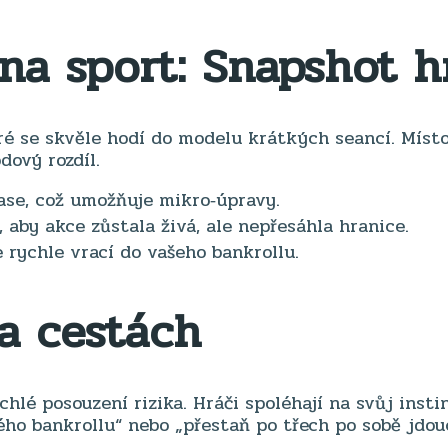
 na sport: Snapshot h
eré se skvěle hodí do modelu krátkých seancí. Míst
dový rozdíl.
čase, což umožňuje mikro‑úpravy.
, aby akce zůstala živá, ale nepřesáhla hranice.
rychle vrací do vašeho bankrollu.
na cestách
ychlé posouzení rizika. Hráči spoléhají na svůj ins
ého bankrollu“ nebo „přestaň po třech po sobě jdou