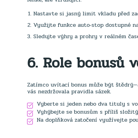
Nastavte si jasný limit vkladu před z
Využijte funkce auto‑stop dostupné na
Sledujte výhry a prohry v reálném čas
6. Role bonusů v
Zatímco uvítací bonus může být štědrý—a
vás nezdržovala pravidla sázek.
Vyberte si jeden nebo dva tituly s v
Vyhýbejte se bonusům s příliš složit
Na doplňková zatočení využívejte pouz