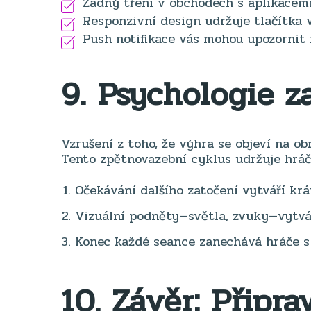
Žádný tření v obchodech s aplikacemi
Responzivní design udržuje tlačítka 
Push notifikace vás mohou upozornit 
9. Psychologie z
Vzrušení z toho, že výhra se objeví na 
Tento zpětnovazební cyklus udržuje hráče
Očekávání dalšího zatočení vytváří k
Vizuální podněty—světla, zvuky—vytvá
Konec každé seance zanechává hráče s
10. Závěr: Připra