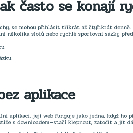
 Jak často se konají r
uchy, se mohou přihlásit třikrát až čtyřikrát denně
ání několika slotů nebo rychlé sportovní sázky pře
tu.
ázku.
bez aplikace
ní aplikaci, její web funguje jako jedna, když ho p
íže s downloadem—stačí klepnout, zatočit a jít dá