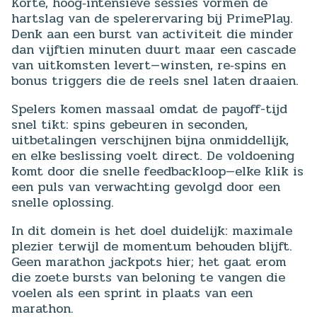
Korte, hoog‑intensieve sessies vormen de
hartslag van de spelerervaring bij PrimePlay.
Denk aan een burst van activiteit die minder
dan vijftien minuten duurt maar een cascade
van uitkomsten levert—winsten, re‑spins en
bonus triggers die de reels snel laten draaien.
Spelers komen massaal omdat de payoff-tijd
snel tikt: spins gebeuren in seconden,
uitbetalingen verschijnen bijna onmiddellijk,
en elke beslissing voelt direct. De voldoening
komt door die snelle feedbackloop—elke klik is
een puls van verwachting gevolgd door een
snelle oplossing.
In dit domein is het doel duidelijk: maximale
plezier terwijl de momentum behouden blijft.
Geen marathon jackpots hier; het gaat erom
die zoete bursts van beloning te vangen die
voelen als een sprint in plaats van een
marathon.