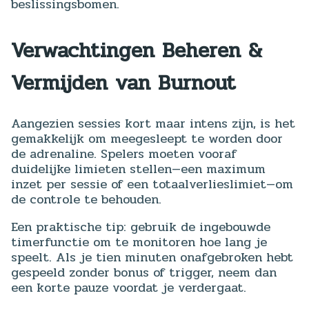
beslissingsbomen.
Verwachtingen Beheren &
Vermijden van Burnout
Aangezien sessies kort maar intens zijn, is het
gemakkelijk om meegesleept te worden door
de adrenaline. Spelers moeten vooraf
duidelijke limieten stellen—een maximum
inzet per sessie of een totaalverlieslimiet—om
de controle te behouden.
Een praktische tip: gebruik de ingebouwde
timerfunctie om te monitoren hoe lang je
speelt. Als je tien minuten onafgebroken hebt
gespeeld zonder bonus of trigger, neem dan
een korte pauze voordat je verdergaat.