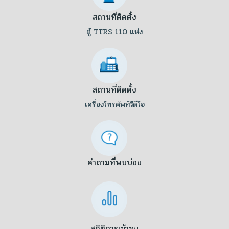
สถานที่ติดตั้ง
ตู้ TTRS 110 แห่ง
สถานที่ติดตั้ง
เครื่องโทรศัพท์วีดีโอ
คำถามที่พบบ่อย
สถิติการเข้าชม