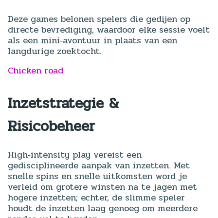
Deze games belonen spelers die gedijen op
directe bevrediging, waardoor elke sessie voelt
als een mini‑avontuur in plaats van een
langdurige zoektocht.
Chicken road
Inzetstrategie &
Risicobeheer
High‑intensity play vereist een
gedisciplineerde aanpak van inzetten. Met
snelle spins en snelle uitkomsten word je
verleid om grotere winsten na te jagen met
hogere inzetten; echter, de slimme speler
houdt de inzetten laag genoeg om meerdere