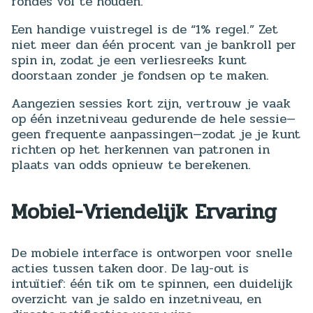
rondes vol te houden.
Een handige vuistregel is de “1% regel.” Zet
niet meer dan één procent van je bankroll per
spin in, zodat je een verliesreeks kunt
doorstaan zonder je fondsen op te maken.
Aangezien sessies kort zijn, vertrouw je vaak
op één inzetniveau gedurende de hele sessie—
geen frequente aanpassingen—zodat je je kunt
richten op het herkennen van patronen in
plaats van odds opnieuw te berekenen.
Mobiel-Vriendelijk Ervaring
De mobiele interface is ontworpen voor snelle
acties tussen taken door. De lay-out is
intuïtief: één tik om te spinnen, een duidelijk
overzicht van je saldo en inzetniveau, en