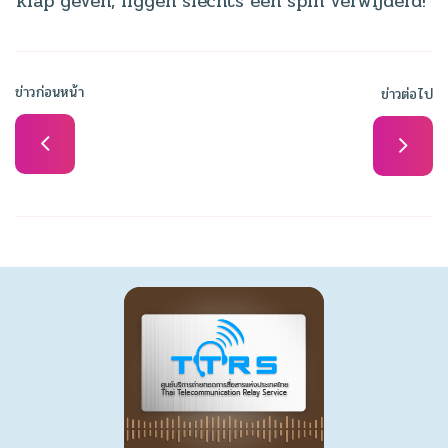
klap geven, liggen slechts één spin verwijderd!
ข่าวก่อนหน้า
ข่าวต่อไป