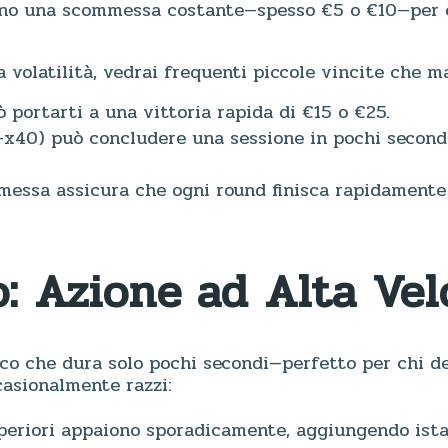
ssano una scommessa costante—spesso €5 o €10—per 
 volatilità, vedrai frequenti piccole vincite che m
ò portarti a una vittoria rapida di €15 o €25.
–x40) può concludere una sessione in pochi secondi
essa assicura che ogni round finisca rapidamente 
o: Azione ad Alta Vel
tico che dura solo pochi secondi—perfetto per chi 
ccasionalmente razzi:
i superiori appaiono sporadicamente, aggiungendo is