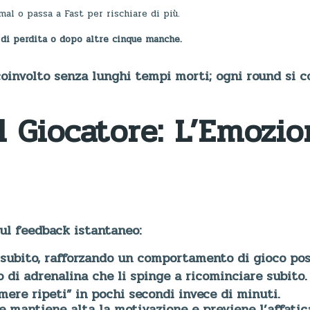
mal o passa a Fast per rischiare di più.
 di perdita o dopo altre cinque manche.
oinvolto senza lunghi tempi morti; ogni round si co
l Giocatore: L’Emozio
sul feedback istantaneo:
 subito, rafforzando un comportamento di gioco pos
di adrenalina che li spinge a ricominciare subito.
mere ripeti” in pochi secondi invece di minuti.
ide mantiene alta la motivazione e previene l’affat