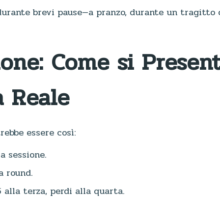
durante brevi pause—a pranzo, durante un tragitto o 
ione: Come si Present
a Reale
rebbe essere così:
la sessione.
a round.
 alla terza, perdi alla quarta.