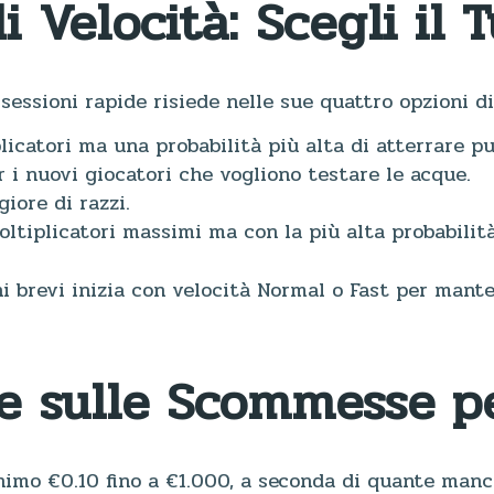
i Velocità: Scegli il 
sessioni rapide risiede nelle sue quattro opzioni di
icatori ma una probabilità più alta di atterrare pul
r i nuovi giocatori che vogliono testare le acque.
iore di razzi.
ltiplicatori massimi ma con la più alta probabilità
ni brevi inizia con velocità Normal o Fast per man
se sulle Scommesse p
imo €0.10 fino a €1.000, a seconda di quante manche