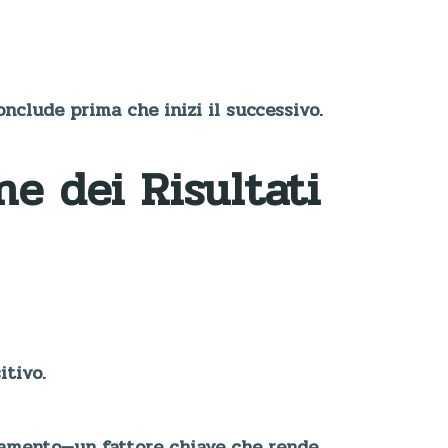
nclude prima che inizi il successivo.
ne dei Risultati
itivo.
icamento—un fattore chiave che rende