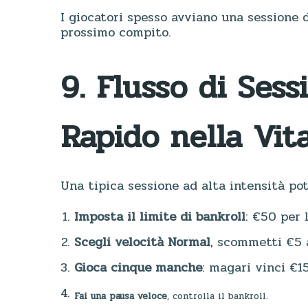
I giocatori spesso avviano una sessione 
prossimo compito.
9. Flusso di Sess
Rapido nella Vit
Una tipica sessione ad alta intensità pot
Imposta il limite di bankroll
: €50 per 
Scegli velocità Normal
, scommetti €5 
Gioca cinque manche
: magari vinci €15
Fai una pausa veloce
, controlla il bankroll.