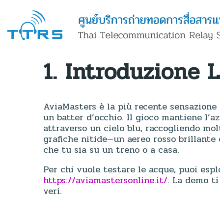
1. Introduzione 
AviaMasters è la più recente sensazione i
un batter d’occhio. Il gioco mantiene l’a
attraverso un cielo blu, raccogliendo molt
grafiche nitide—un aereo rosso brillante
che tu sia su un treno o a casa.
Per chi vuole testare le acque, puoi esp
https://aviamastersonline.it/
. La demo ti
veri.