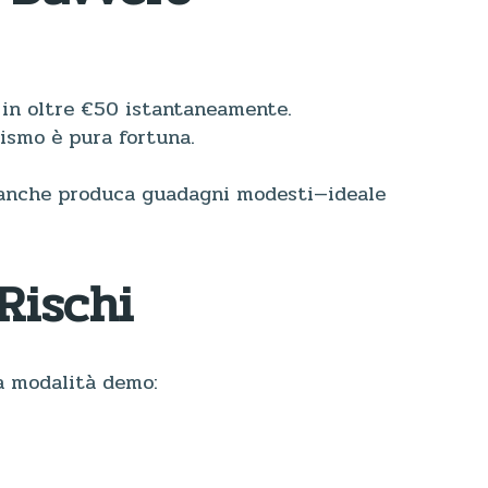
 in oltre €50 istantaneamente.
pismo è pura fortuna.
 manche produca guadagni modesti—ideale
Rischi
la modalità demo: