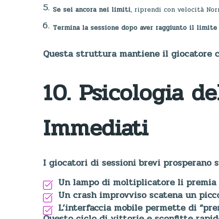
Se sei ancora nei limiti
, riprendi con velocità Nor
Termina la sessione dopo aver raggiunto il limite
Questa struttura mantiene il giocatore c
10. Psicologia de
Immediati
I giocatori di sessioni brevi prosperano 
Un lampo di moltiplicatore li premia
Un crash improvviso scatena un picco 
L’interfaccia mobile permette di “pre
Questo ciclo di vittorie e sconfitte rap