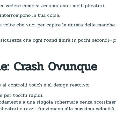
per vedere come si accumulano i moltiplicatori.
 interrompono la tua corsa.
le volte che vuoi per capire la durata delle manche.
 sicurezza che ogni round finirà in pochi secondi—p
le: Crash Ovunque
ai controlli touch e al design reattivo:
e per tocchi rapidi.
omodamente a una singola schermata senza scorrimen
iplicatori e razzi—funzionano alla massima velocità 