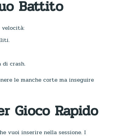
Tuo Battito
 velocità:
iti.
 di crash.
tenere le manche corte ma inseguire
er Gioco Rapido
 vuoi inserire nella sessione. I