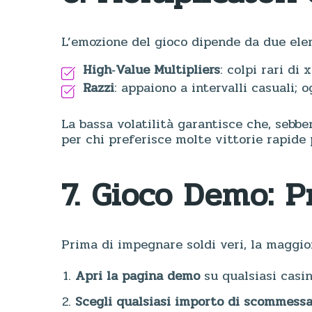
L’emozione del gioco dipende da due ele
High‑Value Multipliers
: colpi rari d
Razzi
: appaiono a intervalli casuali; 
La bassa volatilità garantisce che, seb
per chi preferisce molte vittorie rapide
7. Gioco Demo: Pr
Prima di impegnare soldi veri, la maggio
Apri la pagina demo
su qualsiasi casi
Scegli qualsiasi importo di scommess