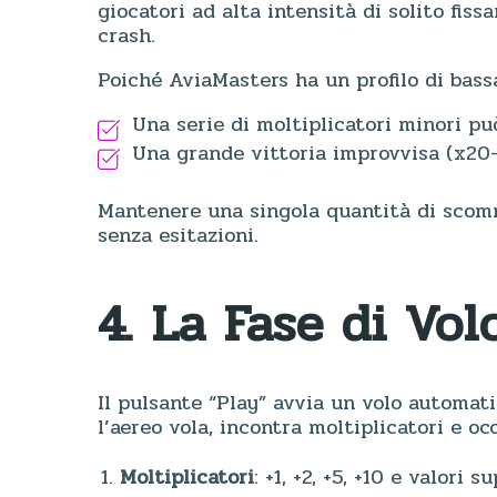
giocatori ad alta intensità di solito fi
crash.
Poiché AviaMasters ha un profilo di bassa
Una serie di moltiplicatori minori pu
Una grande vittoria improvvisa (x20
Mantenere una singola quantità di scomm
senza esitazioni.
4. La Fase di Vol
Il pulsante “Play” avvia un volo automa
l’aereo vola, incontra moltiplicatori e o
Moltiplicatori
: +1, +2, +5, +10 e valor