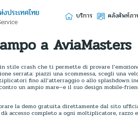
บริการ
คลังศัพท์ภา
Lampo a AviaMasters
n stile crash che ti permette di provare l’emozione
zione serrata: piazzi una scommessa, scegli una velo
iplicatori fino all’atterraggio o allo splashdown in
 contro un ampio mare—e il suo design mobile-frien
lorare la demo gratuita direttamente dal sito uffic
 dà accesso completo a ogni moltiplicatore, razzo e 