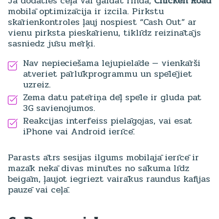
Ja dodaties ceļā vai gaidāt rindā,
Chicken Road
mobilā optimizācija ir izcila. Pirkstu
skārienkontroles ļauj nospiest “Cash Out” ar
vienu pirksta pieskārienu, tiklīdz reizinātājs
sasniedz jūsu mērķi.
Nav nepieciešama lejupielāde — vienkārši
atveriet pārlūkprogrammu un spēlējiet
uzreiz.
Zema datu patēriņa dēļ spēle ir gluda pat
3G savienojumos.
Reakcijas interfeiss pielāgojas, vai esat
iPhone vai Android ierīcē.
Parasts ātrs sesijas ilgums mobilajā ierīcē ir
mazāk nekā divas minūtes no sākuma līdz
beigām, ļaujot iegriezt vairākus raundus kafijas
pauzē vai ceļā.