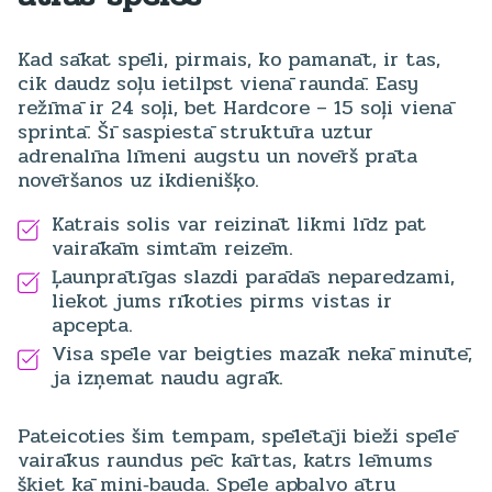
Kad sākat spēli, pirmais, ko pamanāt, ir tas,
cik daudz soļu ietilpst vienā raundā. Easy
režīmā ir 24 soļi, bet Hardcore – 15 soļi vienā
sprintā. Šī saspiestā struktūra uztur
adrenalīna līmeni augstu un novērš prāta
novēršanos uz ikdienišķo.
Katrais solis var reizināt likmi līdz pat
vairākām simtām reizēm.
Ļaunprātīgas slazdi parādās neparedzami,
liekot jums rīkoties pirms vistas ir
apcepta.
Visa spēle var beigties mazāk nekā minūtē,
ja izņemat naudu agrāk.
Pateicoties šim tempam, spēlētāji bieži spēlē
vairākus raundus pēc kārtas, katrs lēmums
šķiet kā mini‑bauda. Spēle apbalvo ātru