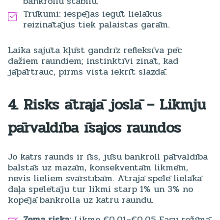
bankrollu stabilu.
Trūkumi: iespējas iegūt lielākus
reizinātājus tiek palaistas garām.
Laika sajūta kļūst gandrīz refleksīva pēc
dažiem raundiem; instinktīvi zināt, kad
jāpārtrauc, pirms vista iekrīt slazdā.
4. Risks ātrajā joslā – Likmju
pārvaldība īsajos raundos
Jo katrs raunds ir īss, jūsu bankroll pārvaldība
balstās uz mazām, konsekventām likmēm,
nevis lieliem svārstībām. Ātrajā spēlē lielākā
daļa spēlētāju tur likmi starp 1% un 3% no
kopējā bankrolla uz katru raundu.
Zema riska:
Likme €0.01–€0.05 Easy režīmā.