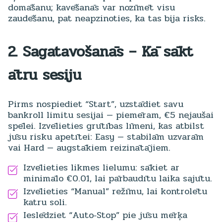
domāšanu; kavēšanās var nozīmēt visu
zaudēšanu, pat neapzinoties, ka tas bija risks.
2. Sagatavošanās – Kā sākt
ātru sesiju
Pirms nospiediet “Start”, uzstādiet savu
bankroll limitu sesijai — piemēram, €5 nejaušai
spēlei. Izvēlieties grūtības līmeni, kas atbilst
jūsu risku apetītei: Easy — stabilām uzvarām
vai Hard — augstākiem reizinātājiem.
Izvēlieties likmes lielumu: sākiet ar
minimālo €0.01, lai pārbaudītu laika sajūtu.
Izvēlieties “Manual” režīmu, lai kontrolētu
katru soli.
Ieslēdziet “Auto‑Stop” pie jūsu mērķa