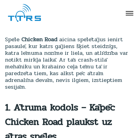
Spēle
Chicken Road
aicina spēlētājus ienirt
pasaulē, kur katrs gājiens šķiet steidzīgs,
katra lēmuma nozīme ir liela, un atlīdzība var
notikt mirkļa laikā. Ar tās crash‑stilā
mehāniku un krāsaino ceļa tēmu tā ir
paredzēta tiem, kas alkst pēc ātrām
adrenalīna devām, nevis ilgiem, izstieptiem
sesijām.
1. Ātruma kodols – Kāpēc
Chicken Road
plaukst uz
ātras spēles