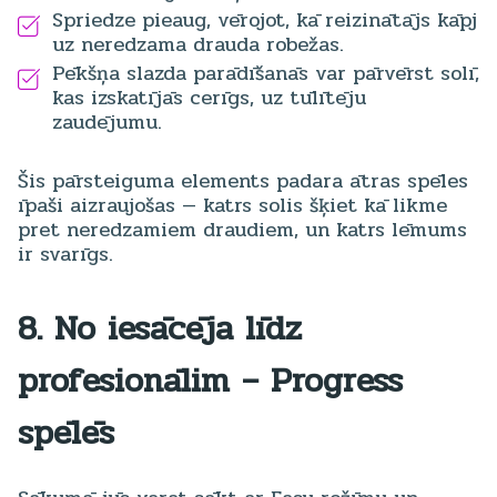
Spriedze pieaug, vērojot, kā reizinātājs kāpj
uz neredzama drauda robežas.
Pēkšņa slazda parādīšanās var pārvērst solī,
kas izskatījās cerīgs, uz tūlītēju
zaudējumu.
Šis pārsteiguma elements padara ātras spēles
īpaši aizraujošas — katrs solis šķiet kā likme
pret neredzamiem draudiem, un katrs lēmums
ir svarīgs.
8. No iesācēja līdz
profesionālim – Progress
spēlēs