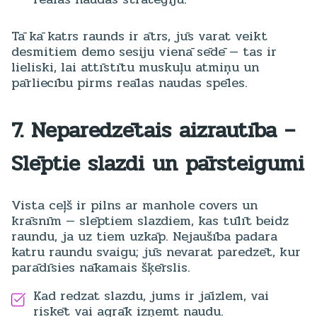
Tā kā katrs raunds ir ātrs, jūs varat veikt
desmitiem demo sesiju vienā sēdē — tas ir
lieliski, lai attīstītu muskuļu atmiņu un
pārliecību pirms reālas naudas spēles.
7. Neparedzētais aizrautība –
Slēptie slazdi un pārsteigumi
Vista ceļš ir pilns ar manhole covers un
krāsnīm — slēptiem slazdiem, kas tūlīt beidz
raundu, ja uz tiem uzkāp. Nejaušība padara
katru raundu svaigu; jūs nevarat paredzēt, kur
parādīsies nākamais šķērslis.
Kad redzat slazdu, jums ir jāizlem, vai
riskēt vai agrāk izņemt naudu.