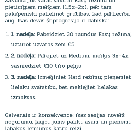
Sākumā jūs varat sākt ar Easy režīmu un
pieticīgiem mērķiem (1.5x–2x), pēc tam
pakāpeniski palielinot grūtības, kad pārliecība
aug. Īsās devās šī progresija ir dabiska:
1. nedēļa:
Pabeidziet 30 raundus Easy režīmā,
uzturot uzvaras zem €5.
2. nedēļa:
Pārejiet uz Medium; mērķis 3x–4x;
sasniedziet €10 tīro peļņu.
3. nedēļa:
Izmēģiniet Hard režīmu; pieņemiet
lielāku svārstību, bet meklējiet lielākas
izmaksas.
Galvenais ir konsekvence: īsas sesijas novērš
nogurumu, ļaujot jums palikt asam un pieņemt
labākus lēmumus katru reizi.