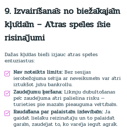
9. Izvairīšanās no biežākajām
kļūdām – Ātras spēles īsie
risinājumi
Dažas kļūdas bieži izjauc ātras spēles
entuziastus:
Nav noteikts limits:
Bez sesijas
ierobežojuma sērija ar neveiksmēm var ātri
iztukšot jūsu bankrollu.
Zaudējumu ķeršana:
Likmju dubultošanas
pēc zaudējuma ātri palielina risku —
turieties pie mazām pieauguma vērtībām.
Raudāšana par palaistām izdevībām:
Ja
gaidāt lielāku reizinātāju un to palaidāt
garām, zaudējat to, ko varēja iegūt agrāk.