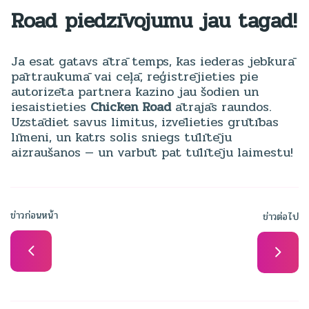
Road
piedzīvojumu jau tagad!
Ja esat gatavs ātrā temps, kas iederas jebkurā
pārtraukumā vai ceļā, reģistrējieties pie
autorizēta partnera kazino jau šodien un
iesaistieties
Chicken Road
ātrajās raundos.
Uzstādiet savus limitus, izvēlieties grūtības
līmeni, un katrs solis sniegs tūlītēju
aizraušanos — un varbūt pat tūlītēju laimestu!
ข่าวก่อนหน้า
ข่าวต่อไป