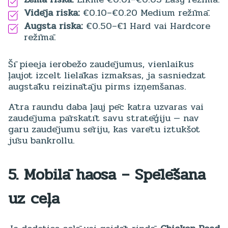
Vidēja riska:
€0.10–€0.20 Medium režīmā.
Augsta riska:
€0.50–€1 Hard vai Hardcore
režīmā.
Šī pieeja ierobežo zaudējumus, vienlaikus
ļaujot izcelt lielākas izmaksas, ja sasniedzat
augstāku reizinātāju pirms izņemšanas.
Ātra raundu daba ļauj pēc katra uzvaras vai
zaudējuma pārskatīt savu stratēģiju — nav
garu zaudējumu sēriju, kas varētu iztukšot
jūsu bankrollu.
5. Mobilā haosa – Spēlēšana
uz ceļa