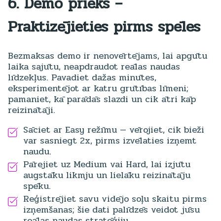
6. Demo prieks –
Praktizējieties pirms spēles
Bezmaksas demo ir nenovērtējams, lai apgūtu
laika sajūtu, neapdraudot reālas naudas
līdzekļus. Pavadiet dažas minūtes,
eksperimentējot ar katru grūtības līmeni;
pamaniet, kā parādās slazdi un cik ātri kāp
reizinātāji.
Sāciet ar Easy režīmu — vērojiet, cik bieži
var sasniegt 2x, pirms izvēlaties izņemt
naudu.
Pārejiet uz Medium vai Hard, lai izjūtu
augstāku likmju un lielāku reizinātāju
spēku.
Reģistrējiet savu vidējo soļu skaitu pirms
izņemšanas; šie dati palīdzēs veidot jūsu
reālas naudas stratēģiju.