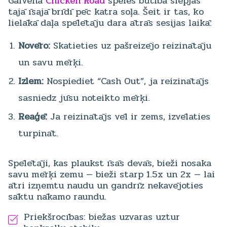
Galvenā
Chicken Road
spēles būtība slēpjas
tajā īsajā brīdī pēc katra soļa. Šeit ir tas, ko
lielākā daļa spēlētāju dara ātrās sesijas laikā:
Novēro:
Skatieties uz pašreizējo reizinātāju
un savu mērķi.
Izlem:
Nospiediet “Cash Out”, ja reizinātājs
sasniedz jūsu noteikto mērķi.
Reaģē:
Ja reizinātājs vēl ir zems, izvēlaties
turpināt.
Spēlētāji, kas plaukst īsās devās, bieži nosaka
savu mērķi zemu — bieži starp 1.5x un 2x — lai
ātri izņemtu naudu un gandrīz nekavējoties
sāktu nākamo raundu.
Priekšrocības: biežas uzvaras uztur