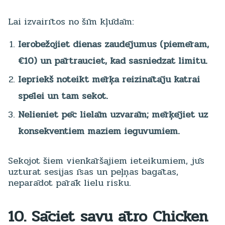
Lai izvairītos no šīm kļūdām:
Ierobežojiet dienas zaudējumus (piemēram,
€10) un pārtrauciet, kad sasniedzat limitu.
Iepriekš noteikt mērķa reizinātāju katrai
spēlei un tam sekot.
Nelieniet pēc lielām uzvarām; mērķējiet uz
konsekventiem maziem ieguvumiem.
Sekojot šiem vienkāršajiem ieteikumiem, jūs
uzturat sesijas īsas un peļņas bagātas,
neparādot pārāk lielu risku.
10. Sāciet savu ātro
Chicken