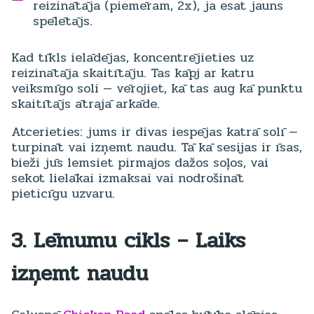
reizinātāja (piemēram, 2x), ja esat jauns
spēlētājs.
Kad tīkls ielādējas, koncentrējieties uz
reizinātāja skaitītāju. Tas kāpj ar katru
veiksmīgo soli — vērojiet, kā tas aug kā punktu
skaitītājs ātrajā arkāde.
Atcerieties: jums ir divas iespējas katrā solī —
turpināt vai izņemt naudu. Tā kā sesijas ir īsas,
bieži jūs lemsiet pirmajos dažos soļos, vai
sekot lielākai izmaksai vai nodrošināt
pieticīgu uzvaru.
3. Lēmumu cikls – Laiks
izņemt naudu