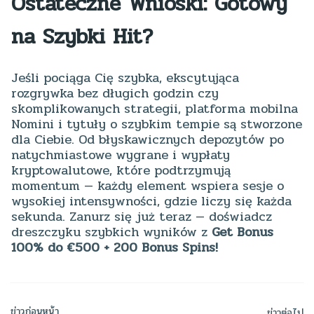
Ostateczne Wnioski: Gotowy
na Szybki Hit?
Jeśli pociąga Cię szybka, ekscytująca
rozgrywka bez długich godzin czy
skomplikowanych strategii, platforma mobilna
Nomini i tytuły o szybkim tempie są stworzone
dla Ciebie. Od błyskawicznych depozytów po
natychmiastowe wygrane i wypłaty
kryptowalutowe, które podtrzymują
momentum — każdy element wspiera sesje o
wysokiej intensywności, gdzie liczy się każda
sekunda. Zanurz się już teraz — doświadcz
dreszczyku szybkich wyników z
Get Bonus
100% do €500 + 200 Bonus Spins!
ข่าวก่อนหน้า
ข่าวต่อไป