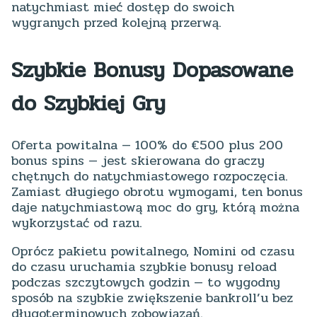
natychmiast mieć dostęp do swoich
wygranych przed kolejną przerwą.
Szybkie Bonusy Dopasowane
do Szybkiej Gry
Oferta powitalna — 100% do €500 plus 200
bonus spins — jest skierowana do graczy
chętnych do natychmiastowego rozpoczęcia.
Zamiast długiego obrotu wymogami, ten bonus
daje natychmiastową moc do gry, którą można
wykorzystać od razu.
Oprócz pakietu powitalnego, Nomini od czasu
do czasu uruchamia szybkie bonusy reload
podczas szczytowych godzin — to wygodny
sposób na szybkie zwiększenie bankroll’u bez
długoterminowych zobowiązań.