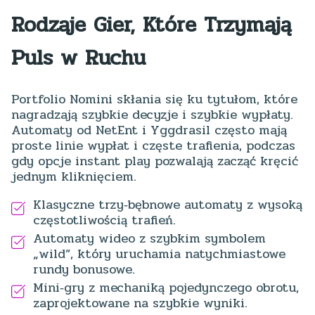
Rodzaje Gier, Które Trzymają
Puls w Ruchu
Portfolio Nomini skłania się ku tytułom, które
nagradzają szybkie decyzje i szybkie wypłaty.
Automaty od NetEnt i Yggdrasil często mają
proste linie wypłat i częste trafienia, podczas
gdy opcje instant play pozwalają zacząć kręcić
jednym kliknięciem.
Klasyczne trzy‑bębnowe automaty z wysoką
częstotliwością trafień.
Automaty wideo z szybkim symbolem
„wild”, który uruchamia natychmiastowe
rundy bonusowe.
Mini‑gry z mechaniką pojedynczego obrotu,
zaprojektowane na szybkie wyniki.