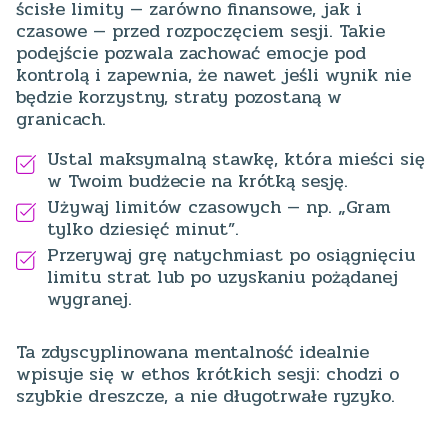
ścisłe limity — zarówno finansowe, jak i
czasowe — przed rozpoczęciem sesji. Takie
podejście pozwala zachować emocje pod
kontrolą i zapewnia, że nawet jeśli wynik nie
będzie korzystny, straty pozostaną w
granicach.
Ustal maksymalną stawkę, która mieści się
w Twoim budżecie na krótką sesję.
Używaj limitów czasowych — np. „Gram
tylko dziesięć minut”.
Przerywaj grę natychmiast po osiągnięciu
limitu strat lub po uzyskaniu pożądanej
wygranej.
Ta zdyscyplinowana mentalność idealnie
wpisuje się w ethos krótkich sesji: chodzi o
szybkie dreszcze, a nie długotrwałe ryzyko.