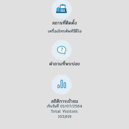
สถานที่ติดตั้ง
เครื่องโทรศัพท์วีดีโอ
คำถามที่พบบ่อย
สถิติการเข้าชม
เริ่มวันที่ 01/07/2564
Total Visitors:
103,619