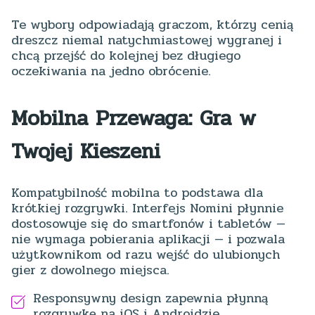
Te wybory odpowiadają graczom, którzy cenią
dreszcz niemal natychmiastowej wygranej i
chcą przejść do kolejnej bez długiego
oczekiwania na jedno obrócenie.
Mobilna Przewaga: Gra w
Twojej Kieszeni
Kompatybilność mobilna to podstawa dla
krótkiej rozgrywki. Interfejs Nomini płynnie
dostosowuje się do smartfonów i tabletów —
nie wymaga pobierania aplikacji — i pozwala
użytkownikom od razu wejść do ulubionych
gier z dowolnego miejsca.
Responsywny design zapewnia płynną
rozgrywkę na iOS i Androidzie.