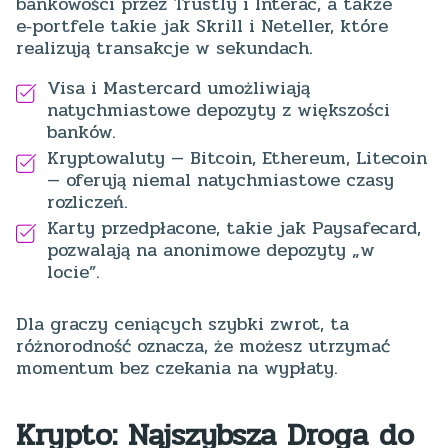
bankowości przez Trustly i Interac, a także
e‑portfele takie jak Skrill i Neteller, które
realizują transakcje w sekundach.
Visa i Mastercard umożliwiają
natychmiastowe depozyty z większości
banków.
Kryptowaluty — Bitcoin, Ethereum, Litecoin
— oferują niemal natychmiastowe czasy
rozliczeń.
Karty przedpłacone, takie jak Paysafecard,
pozwalają na anonimowe depozyty „w
locie”.
Dla graczy ceniących szybki zwrot, ta
różnorodność oznacza, że możesz utrzymać
momentum bez czekania na wypłaty.
Krypto: Najszybsza Droga do