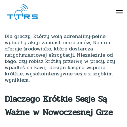
Dla graczy, którzy wolą adrenaliny‑pełne
wybuchy akcji zamiast maratonów, Nomini
oferuje środowisko, które dostarcza
natychmiastowej ekscytacji. Niezależnie od
tego, czy robisz krótką przerwę w pracy, czy
wpadłeś na kawę, design kasyna wspiera
krótkie, wysokointensywne sesje z szybkim
wynikiem.
Dlaczego Krótkie Sesje Są
Ważne w Nowoczesnej Grze