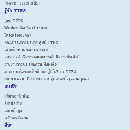
กิจกรรม TTRS (เดิม)
รู้จัก TTRS
ศูนย์ TTRS
วิสัยทัศน์ พันธกิจ เป้าหมาย
โครงสร้างองค์กร
คณะกรรมการบริหาร ศูนย์ TTRS
เจ้าหน้าที่ถ่ายทอดการสื่อสาร
แผนการดำเนินงานและผลการดำเนินงานประจำปี
รายงานการประเมินความพึงพอใจ
มาตรการคุ้มครองสิทธิ ของผู้ใช้บริการ TTRS
นโยบายความเป็นส่วนตัว และ คุ้มครองข้อมูลส่วนบุคคล
สมาชิก
สมัครสมาชิกใหม่
ลืมรหัสผ่าน
แก้ไขข้อมูล
เปลี่ยนรหัสผ่าน
อื่นๆ