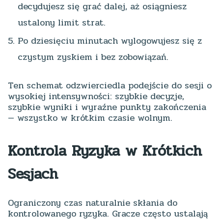
decydujesz się grać dalej, aż osiągniesz
ustalony limit strat.
Po dziesięciu minutach wylogowujesz się z
czystym zyskiem i bez zobowiązań.
Ten schemat odzwierciedla podejście do sesji o
wysokiej intensywności: szybkie decyzje,
szybkie wyniki i wyraźne punkty zakończenia
— wszystko w krótkim czasie wolnym.
Kontrola Ryzyka w Krótkich
Sesjach
Ograniczony czas naturalnie skłania do
kontrolowanego ryzyka. Gracze często ustalają