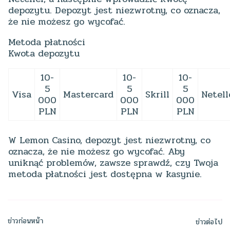
depozytu. Depozyt jest niezwrotny, co oznacza,
że nie możesz go wycofać.
Metoda płatności
Kwota depozytu
10-
10-
10-
5
5
5
Visa
Mastercard
Skrill
Netell
000
000
000
PLN
PLN
PLN
W Lemon Casino, depozyt jest niezwrotny, co
oznacza, że nie możesz go wycofać. Aby
uniknąć problemów, zawsze sprawdź, czy Twoja
metoda płatności jest dostępna w kasynie.
ข่าวก่อนหน้า
ข่าวต่อไป