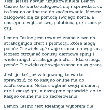
Jeśli jesteś nowym użytkownikiem Lemon
Casino, to warto zalogować się i sprawdzić, co
to kasyno online ma do zaoferowania. Możesz
zalogować się za pomocą swojego konta, a
następnie wybrać swoją ulubioną grę i zacząć
gry.
Lemon Casino jest również znane z swoich
atrakcyjnych ofert i promocji, które mogą
pomóc Ci zwiększyć swoje szanse na wygraną.
Możesz otrzymać bonusy, darmowe spiny i
wiele innych atrakcyjnych ofert, które mogą
pomóc Ci zwiększyć swoje szanse na wygraną.
Jeśli jesteś już zalogowany, to warto
sprawdzić, co to kasyno online ma do
zaoferowania. Możesz wybrać swoją ulubioną
grę i zacząć gry, a następnie sprawdzić, co to
kasyno online ma do zaoferowania.
Lemon Casino jest idealnym wyborem dla