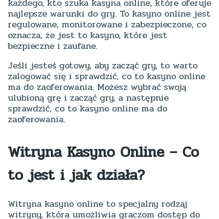
każdego, kto szuka kasyna online, które oferuje
najlepsze warunki do gry. To kasyno online jest
regulowane, monitorowane i zabezpieczone, co
oznacza, że jest to kasyno, które jest
bezpieczne i zaufane.
Jeśli jesteś gotowy, aby zacząć gry, to warto
zalogować się i sprawdzić, co to kasyno online
ma do zaoferowania. Możesz wybrać swoją
ulubioną grę i zacząć gry, a następnie
sprawdzić, co to kasyno online ma do
zaoferowania.
Witryna Kasyno Online – Co
to jest i jak działa?
Witryna kasyno online to specjalny rodzaj
witryny, która umożliwia graczom dostęp do