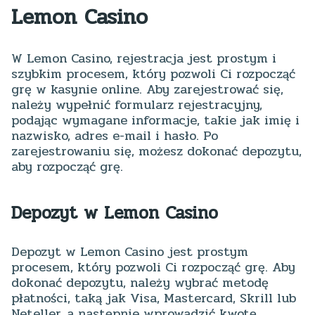
Lemon Casino
W Lemon Casino, rejestracja jest prostym i
szybkim procesem, który pozwoli Ci rozpocząć
grę w kasynie online. Aby zarejestrować się,
należy wypełnić formularz rejestracyjny,
podając wymagane informacje, takie jak imię i
nazwisko, adres e-mail i hasło. Po
zarejestrowaniu się, możesz dokonać depozytu,
aby rozpocząć grę.
Depozyt w Lemon Casino
Depozyt w Lemon Casino jest prostym
procesem, który pozwoli Ci rozpocząć grę. Aby
dokonać depozytu, należy wybrać metodę
płatności, taką jak Visa, Mastercard, Skrill lub
Neteller, a następnie wprowadzić kwotę