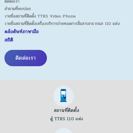
ติดต่อเรา
คำถามที่พบบ่อย
รายชื่อสถานที่ติดตั้ง TTRS Video Phone
รายชื่อสถานที่ติดตั้งเครื่องบริการถ่ายทอดการสื่อสารสาธารณะ 110 แห่ง
คลังศัพท์ภาษามือ
สถิติ
ติดต่อเรา
สถานที่ติดตั้ง
ตู้ TTRS 110 แห่ง