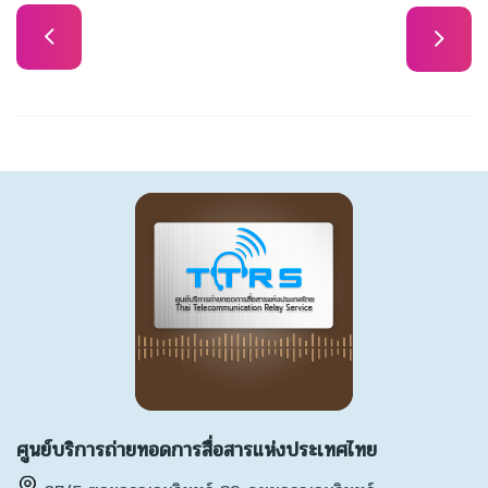
ศูนย์บริการถ่ายทอดการสื่อสารแห่งประเทศไทย