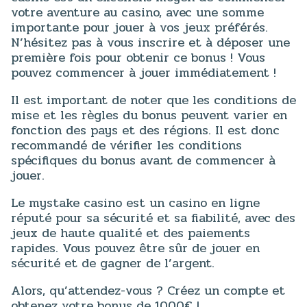
votre aventure au casino, avec une somme
importante pour jouer à vos jeux préférés.
N’hésitez pas à vous inscrire et à déposer une
première fois pour obtenir ce bonus ! Vous
pouvez commencer à jouer immédiatement !
Il est important de noter que les conditions de
mise et les règles du bonus peuvent varier en
fonction des pays et des régions. Il est donc
recommandé de vérifier les conditions
spécifiques du bonus avant de commencer à
jouer.
Le mystake casino est un casino en ligne
réputé pour sa sécurité et sa fiabilité, avec des
jeux de haute qualité et des paiements
rapides. Vous pouvez être sûr de jouer en
sécurité et de gagner de l’argent.
Alors, qu’attendez-vous ? Créez un compte et
obtenez votre bonus de 1000€ !