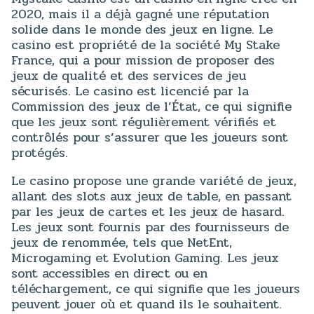
2020, mais il a déjà gagné une réputation
solide dans le monde des jeux en ligne. Le
casino est propriété de la société My Stake
France, qui a pour mission de proposer des
jeux de qualité et des services de jeu
sécurisés. Le casino est licencié par la
Commission des jeux de l’État, ce qui signifie
que les jeux sont régulièrement vérifiés et
contrôlés pour s’assurer que les joueurs sont
protégés.
Le casino propose une grande variété de jeux,
allant des slots aux jeux de table, en passant
par les jeux de cartes et les jeux de hasard.
Les jeux sont fournis par des fournisseurs de
jeux de renommée, tels que NetEnt,
Microgaming et Evolution Gaming. Les jeux
sont accessibles en direct ou en
téléchargement, ce qui signifie que les joueurs
peuvent jouer où et quand ils le souhaitent.