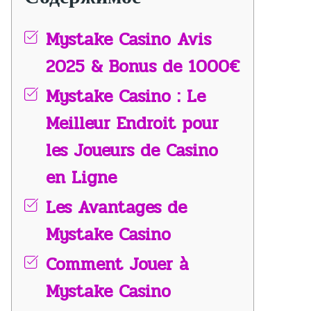
Mystake Casino Avis
2025 & Bonus de 1000€
Mystake Casino : Le
Meilleur Endroit pour
les Joueurs de Casino
en Ligne
Les Avantages de
Mystake Casino
Comment Jouer à
Mystake Casino