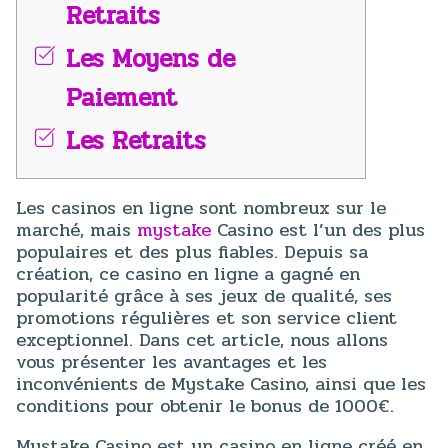
Retraits
Les Moyens de
Paiement
Les Retraits
Les casinos en ligne sont nombreux sur le
marché, mais
mystake
Casino est l’un des plus
populaires et des plus fiables. Depuis sa
création, ce casino en ligne a gagné en
popularité grâce à ses jeux de qualité, ses
promotions régulières et son service client
exceptionnel. Dans cet article, nous allons
vous présenter les avantages et les
inconvénients de Mystake Casino, ainsi que les
conditions pour obtenir le bonus de 1000€.
Mystake Casino est un casino en ligne créé en