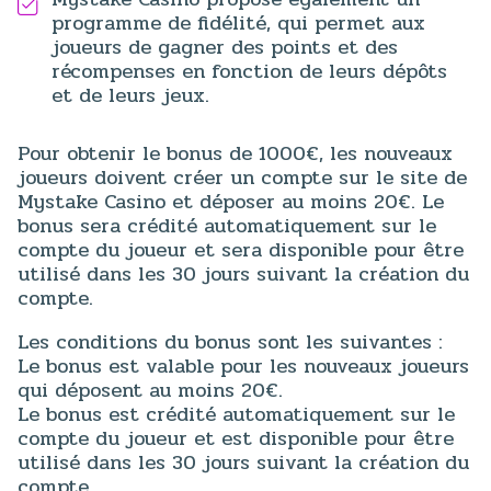
programme de fidélité, qui permet aux
joueurs de gagner des points et des
récompenses en fonction de leurs dépôts
et de leurs jeux.
Pour obtenir le bonus de 1000€, les nouveaux
joueurs doivent créer un compte sur le site de
Mystake Casino et déposer au moins 20€. Le
bonus sera crédité automatiquement sur le
compte du joueur et sera disponible pour être
utilisé dans les 30 jours suivant la création du
compte.
Les conditions du bonus sont les suivantes :
Le bonus est valable pour les nouveaux joueurs
qui déposent au moins 20€.
Le bonus est crédité automatiquement sur le
compte du joueur et est disponible pour être
utilisé dans les 30 jours suivant la création du
compte.