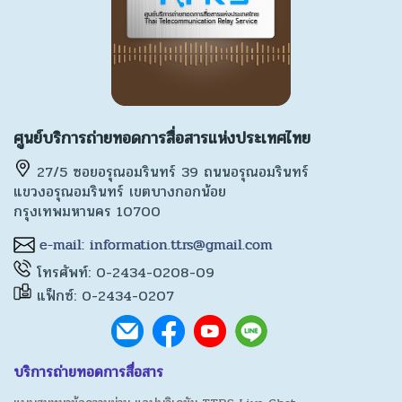
ศูนย์บริการถ่ายทอดการสื่อสารแห่งประเทศไทย
27/5 ซอยอรุณอมรินทร์ 39 ถนนอรุณอมรินทร์
แขวงอรุณอมรินทร์ เขตบางกอกน้อย
กรุงเทพมหานคร 10700
โทรศัพท์: 0-2434-0208-09
แฟ็กซ์: 0-2434-0207
บริการถ่ายทอดการสื่อสาร