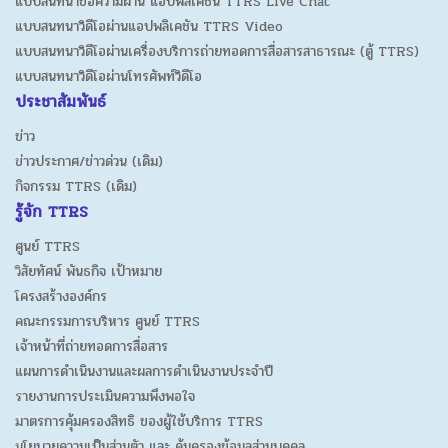
แบบสนทนาข้อความผ่าน แอปพลิเคชัน TTRS Live Chat
แบบสนทนาวิดีโอผ่านแอปพลิเคชัน TTRS Video
แบบสนทนาวิดีโอผ่านเครื่องบริการถ่ายทอดการสื่อสารสาธารณะ (ตู้ TTRS)
แบบสนทนาวิดีโอผ่านโทรศัพท์วิดีโอ
ประชาสัมพันธ์
ข่าว
ข่าวประกาศ/ข่าวด่วน (เดิม)
กิจกรรม TTRS (เดิม)
รู้จัก TTRS
ศูนย์ TTRS
วิสัยทัศน์ พันธกิจ เป้าหมาย
โครงสร้างองค์กร
คณะกรรมการบริหาร ศูนย์ TTRS
เจ้าหน้าที่ถ่ายทอดการสื่อสาร
แผนการดำเนินงานและผลการดำเนินงานประจำปี
รายงานการประเมินความพึงพอใจ
มาตรการคุ้มครองสิทธิ ของผู้ใช้บริการ TTRS
นโยบายความเป็นส่วนตัว และ คุ้มครองข้อมูลส่วนบุคคล