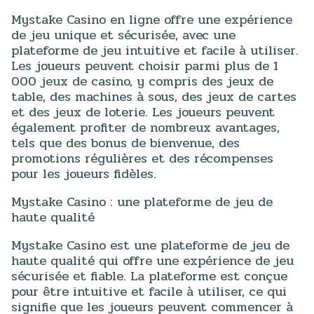
Mystake Casino en ligne offre une expérience
de jeu unique et sécurisée, avec une
plateforme de jeu intuitive et facile à utiliser.
Les joueurs peuvent choisir parmi plus de 1
000 jeux de casino, y compris des jeux de
table, des machines à sous, des jeux de cartes
et des jeux de loterie. Les joueurs peuvent
également profiter de nombreux avantages,
tels que des bonus de bienvenue, des
promotions régulières et des récompenses
pour les joueurs fidèles.
Mystake Casino : une plateforme de jeu de
haute qualité
Mystake Casino est une plateforme de jeu de
haute qualité qui offre une expérience de jeu
sécurisée et fiable. La plateforme est conçue
pour être intuitive et facile à utiliser, ce qui
signifie que les joueurs peuvent commencer à