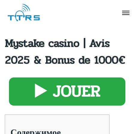
Mystake casino | Avis
2025 & Bonus de 1000€
▶️ JOUER
Содержимое