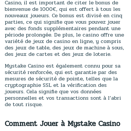
Casino, il est important de citer le bonus de
bienvenue de 1000€, qui est offert à tous les
nouveaux joueurs. Ce bonus est divisé en cinq
parties, ce qui signifie que vous pouvez jouer
avec des fonds supplémentaires pendant une
période prolongée. De plus, le casino offre une
variété de jeux de casino en ligne, y compris
des jeux de table, des jeux de machine à sous,
des jeux de cartes et des jeux de loterie.
Mystake Casino est également connu pour sa
sécurité renforcée, qui est garantie par des
mesures de sécurité de pointe, telles que la
cryptographie SSL et la vérification des
joueurs. Cela signifie que vos données
personnelles et vos transactions sont à l’abri
de tout risque.
Comment Jouer à Mystake Casino