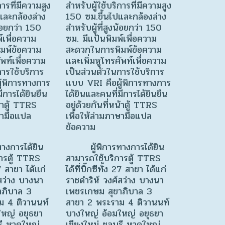
การที่มีความสูง
สำหรับผู้ใช้บริการที่มีความสูง
และกล้องล่าง
150 ซม.ขึ้นไปและกล้องล่าง
น้อยกว่า 150
สำหรับผู้ที่สูงน้อยกว่า 150
์เพื่อความ
ซม. มีแป้นพิมพ์เพื่อความ
มพ์ข้อความ
สะดวกในการพิมพ์ข้อความ
ัพท์เพื่อความ
และเพิ่มหูโทรศัพท์เพื่อความ
การใช้บริการ
เป็นส่วนตัวในการใช้บริการ
้พิการทางการ
แบบ VRI คือผู้พิการทางการ
ีการได้ยินยืน
ได้ยินและคนที่มีการได้ยินยืน
น้าตู้ TTRS
อยู่ด้วยกันที่หน้าตู้ TTRS
ษามือแปล
เพื่อให้ล่ามภาษามือแปล
ข้อความ
การได้ยิน
ผู้พิการทางการได้ยิน
ารตู้ TTRS
สามารถใช้บริการตู้ TTRS
 27 สาขา ได้แก่
ได้ที่บิ๊กซีทั้ง 27 สาขา ได้แก่
์สว่าง บางนา
ราชดำริห์ วงศ์สว่าง บางนา
าภิบาล 3
เพชรเกษม สุขาภิบาล 3
ม 4 ติวานนท์
สาขา 2 พระราม 4 ติวานนท์
ใหญ่ อยุธยา
บางใหญ่ อ้อมใหญ่ อยุธยา
ุรี หาดใหญ่
เชียงใหม่ ชลบุรี หาดใหญ่