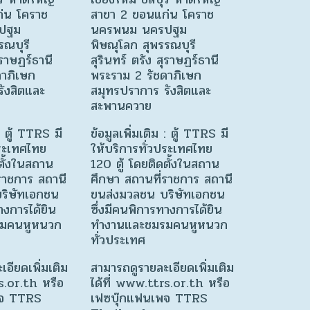
่น โคราช
สาขา 2 ขอนแก่น โคราช
ปฐม
นครพนม นครปฐม
รณบุรี
พิษณุโลก สุพรรณบุรี
ุราษฏร์ธานี
สุรินทร์ ตรัง สุราษฏร์ธานี
ดาภิเษก
พระราม 2 รัชดาภิเษก
ังสิตและ
สมุทรปราการ รังสิตและ
สะพานควาย
 : ตู้ TTRS มี
ข้อมูลเพิ่มเติม : ตู้ TTRS มี
ประเทศไทย
ให้บริการทั่วประเทศไทย
ตั้งในสถาน
120 ตู้ โดยติดตั้งในสถาน
ราชการ สถานี
ศึกษา สถานที่ราชการ สถานี
ริษัทเอกชน
ขนส่งมวลชน บริษัทเอกชน
างการได้ยิน
ซึ่งมีคนพิการทางการได้ยิน
มคนหูหนวก
ทำงานและชมรมคนหูหนวก
ทั่วประเทศ
อียดเพิ่มเติม
สามารถดูรายละเอียดเพิ่มเติม
s.or.th หรือ
ได้ที่ www.ttrs.or.th หรือ
พจ TTRS
เฟซบุ๊กแฟนเพจ TTRS