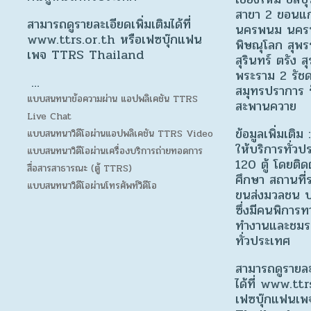
สาขา 2 ขอนแก
สามารถดูรายละเอียดเพิ่มเติมได้ที่
นครพนม นคร
www.ttrs.or.th หรือเฟซบุ๊กแฟน
พิษณุโลก สุพร
เพจ TTRS Thailand
สุรินทร์ ตรัง ส
พระราม 2 รัช
…
สมุทรปราการ ร
แบบสนทนาข้อความผ่าน แอปพลิเคชัน TTRS
สะพานควาย
Live Chat
ข้อมูลเพิ่มเติม
แบบสนทนาวิดีโอผ่านแอปพลิเคชัน TTRS Video
ให้บริการทั่ว
แบบสนทนาวิดีโอผ่านเครื่องบริการถ่ายทอดการ
120 ตู้ โดยติด
สื่อสารสาธารณะ (ตู้ TTRS)
ศึกษา สถานที่
แบบสนทนาวิดีโอผ่านโทรศัพท์วิดีโอ
ขนส่งมวลชน บ
ซึ่งมีคนพิการท
ทำงานและชมร
ทั่วประเทศ
สามารถดูรายละเ
ได้ที่ www.ttr
เฟซบุ๊กแฟนเ