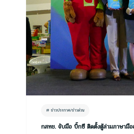
ข่าวประกาศ/ข่าวด่วน
กสทช. จับมือ บิ๊กซี ติดตั้งตู้ล่ามภาษา