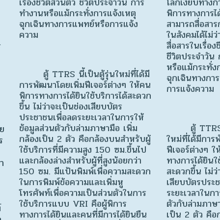
เรื่องชีวิตส่วนตัว ชีวิตประจำวัน การ
โลกเงียบทางการ
ทำงานหรือแม้กระทั่งการแจ้งเหตุ
พิการทางการได
ฉุกเฉินทางการแพทย์หรือการแจ้ง
สามารถสื่อสารก
ความ
ในสังคมได้ไม่ว
สื่อสารในเรื่องช
ร
ชีวิตประจำวัน
หรือแม้กระทั่ง
ตู้ TTRS นี้เป็นตู้รุ่นใหม่ที่ได้มี
ฉุกเฉินทางการ
การพัฒนาโดยเพิ่มฟีเจอร์ต่างๆ ให้คน
การแจ้งความ
พิการทางการได้ยินใช้บริการได้สะดวก
ขึ้น ไม่ว่าจะเป็นช่องเสียบบัตร
ประชาชนเพื่อลดระยะเวลาในการให้
ข้อมูลส่วนตัวกับล่ามภาษามือ เพิ่ม
ตู้ TTRS นี้
ดย
กล้องเป็น 2 ตัว คือกล้องบนสำหรับผู้
ใหม่ที่ได้มีกา
ร
ใช้บริการที่มีความสูง 150 ซม.ขึ้นไป
ฟีเจอร์ต่างๆ ใ
และกล้องล่างสำหรับผู้ที่สูงน้อยกว่า
ทางการได้ยินใช
ษา
150 ซม. มีแป้นพิมพ์เพื่อความสะดวก
สะดวกขึ้น ไม่ว
ในการพิมพ์ข้อความและเพิ่มหู
เสียบบัตรประช
โทรศัพท์เพื่อความเป็นส่วนตัวในการ
ระยะเวลาในการ
ใช้บริการแบบ VRI คือผู้พิการ
ตัวกับล่ามภาษา
์
ทางการได้ยินและคนที่มีการได้ยินยืน
เป็น 2 ตัว คื
อ