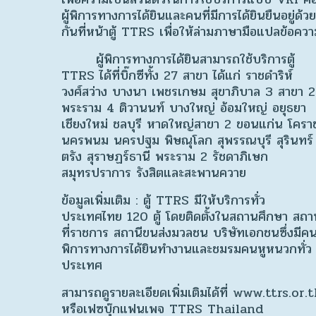
ผู้พิการทางการได้ยินและคนที่มีการได้ยินยืนอยู่ด้วย
กันที่หน้าตู้ TTRS เพื่อให้ล่ามภาษามือแปลข้อคว
ผู้พิการทางการได้ยินสามารถใช้บริการตู้
TTRS ได้ที่บิ๊กซีทั้ง 27 สาขา ได้แก่ ราชดำริห์
วงศ์สว่าง บางนา เพชรเกษม สุขาภิบาล 3 สาขา 2
พระราม 4 ติวานนท์ บางใหญ่ อ้อมใหญ่ อยุธยา
เชียงใหม่ ชลบุรี หาดใหญ่สาขา 2 ขอนแก่น โครา
นครพนม นครปฐม พิษณุโลก สุพรรณบุรี สุรินทร์
ตรัง สุราษฏร์ธานี พระราม 2 รัชดาภิเษก
สมุทรปราการ รังสิตและสะพานควาย
ข้อมูลเพิ่มเติม : ตู้ TTRS มีให้บริการทั่ว
ประเทศไทย 120 ตู้ โดยติดตั้งในสถานศึกษา สถา
ที่ราชการ สถานีขนส่งมวลชน บริษัทเอกชนซึ่งมีค
พิการทางการได้ยินทำงานและชมรมคนหูหนวกทั่ว
ประเทศ
สามารถดูรายละเอียดเพิ่มเติมได้ที่ www.ttrs.or.
หรือเฟซบุ๊กแฟนเพจ TTRS Thailand