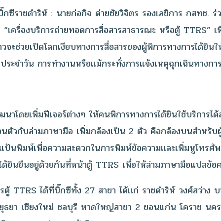
ดำริห์ : นายก่อกิจ ด่ายชัยวิจิตร รองเลขิการ กสทช. ร่วมกั
 “เครื่องบริการถ่ายทอดการสื่อสารสาธารณะ หรือตู้ TTRS” เพื
ล่าวจะช่วยเปิดโลกเงียบทางการสื่อสารของผู้พิการทางการได้ยินใ
 ชีวิตประจำวัน การทำงานหรือแม้กระทั่งการแจ้งเหตุฉุกเฉินทาง
ฒนาโดยเพิ่มฟีเจอร์ต่างๆ ให้คนพิการทางการได้ยินใช้บริการได้ส
ตัวกับล่ามภาษามือ เพิ่มกล้องเป็น 2 ตัว คือกล้องบนสำหรับผู้
 มีแป้นพิมพ์เพื่อความสะดวกในการพิมพ์ข้อความและเพิ่มหูโทรศั
ด้ยินยืนอยู่ด้วยกันที่หน้าตู้ TTRS เพื่อให้ล่ามภาษามือแปลข้อ
 TTRS ได้ที่บิ๊กซีทั้ง 27 สาขา ได้แก่ ราชดำริห์ วงศ์สว่า
ยุธยา เชียงใหม่ ชลบุรี หาดใหญ่สาขา 2 ขอนแก่น โคราช น