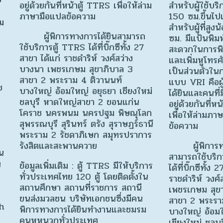
อยู่ด้วยกันที่หน้าตู้ TTRS เพื่อให้ล่าม
สำหรับผู้ใช้บริ
ภาษามือแปลข้อความ
150 ซม.ขึ้นไป
าม
สำหรับผู้ที่สูง
ผู้พิการทางการได้ยินสามารถ
ซม. มีแป้นพิมพ
ใช้บริการตู้ TTRS ได้ที่บิ๊กซีทั้ง 27
สะดวกในการพิ
สาขา ได้แก่ ราชดำริห์ วงศ์สว่าง
และเพิ่มหูโทรศ
บางนา เพชรเกษม สุขาภิบาล 3
เป็นส่วนตัวใน
สาขา 2 พระราม 4 ติวานนท์
แบบ VRI คือผู
ช
บางใหญ่ อ้อมใหญ่ อยุธยา เชียงใหม่
ได้ยินและคนที่ม
ชลบุรี หาดใหญ่สาขา 2 ขอนแก่น
อยู่ด้วยกันที่ห
โคราช นครพนม นครปฐม พิษณุโลก
เพื่อให้ล่ามภา
สุพรรณบุรี สุรินทร์ ตรัง สุราษฏร์ธานี
ข้อความ
พระราม 2 รัชดาภิเษก สมุทรปราการ
รังสิตและสะพานควาย
ผู้พิการทาง
น
สามารถใช้บริก
น
ข้อมูลเพิ่มเติม : ตู้ TTRS มีให้บริการ
ได้ที่บิ๊กซีทั้ง
ทั่วประเทศไทย 120 ตู้ โดยติดตั้งใน
ราชดำริห์ วงศ
สถานศึกษา สถานที่ราชการ สถานี
เพชรเกษม สุข
ขนส่งมวลชน บริษัทเอกชนซึ่งมีคน
สาขา 2 พระรา
th
พิการทางการได้ยินทำงานและชมรม
บางใหญ่ อ้อม
คนหูหนวกทั่วประเทศ
เชียงใหม่ ชลบ