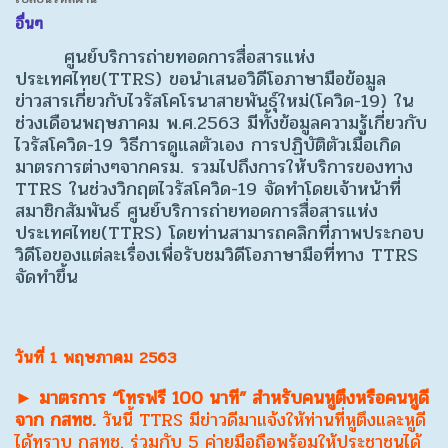
อื่นๆ
ศูนย์บริการถ่ายทอดการสื่อสารแห่ง
ประเทศไทย(TTRS) ขอนำเสนอวิดีโอภาษามือข้อมูล
ข่าวสารเกี่ยวกับไวรัสโคโรนาสายพันธุ์ใหม่(โควิด-19) ใน
ช่วงเดือนพฤษภาคม พ.ศ.2563 มีทั้งข้อมูลความรู้เกี่ยวกับ
ไวรัสโควิด-19 วิธีการดูแลตัวเอง การปฏิบัติตัวเมื่อเกิด
มาตรการต่างๆจากครม. รวมไปถึงการให้บริการของทาง
TTRS ในช่วงวิกฤตไวรัสโควิด-19 จัดทำโดยเจ้าหน้าที่
สมาชิกสัมพันธ์ ศูนย์บริการถ่ายทอดการสื่อสารแห่ง
ประเทศไทย(TTRS) โดยท่านสามารถคลิกที่ภาพประกอบ
วิดีโอของแต่ละเรื่องเพื่อรับชมวิดีโอภาษามือที่ทาง TTRS
จัดทำขึ้น
วันที่ 1 พฤษภาคม 2563
► มาตรการ “โทรฟรี 100 นาที” สำหรับคนหูตึงหรือคนหูดี
จาก กสทช.
วันนี้ TTRS มีข่าวดีมาแจ้งให้ท่านที่หูตึงและหูดี
ได้ทราบ กสทช. ร่วมกับ 5 ค่ายมือถือพร้อมให้ประชาชนได้