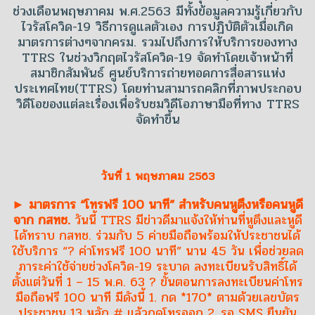
ช่วงเดือนพฤษภาคม พ.ศ.2563 มีทั้งข้อมูลความรู้เกี่ยวกับ
ไวรัสโควิด-19 วิธีการดูแลตัวเอง การปฏิบัติตัวเมื่อเกิด
มาตรการต่างๆจากครม. รวมไปถึงการให้บริการของทาง
TTRS ในช่วงวิกฤตไวรัสโควิด-19 จัดทำโดยเจ้าหน้าที่
สมาชิกสัมพันธ์ ศูนย์บริการถ่ายทอดการสื่อสารแห่ง
ประเทศไทย(TTRS) โดยท่านสามารถคลิกที่ภาพประกอบ
วิดีโอของแต่ละเรื่องเพื่อรับชมวิดีโอภาษามือที่ทาง TTRS
จัดทำขึ้น
วันที่ 1 พฤษภาคม 2563
► มาตรการ “โทรฟรี 100 นาที” สำหรับคนหูตึงหรือคนหูดี
จาก กสทช.
วันนี้ TTRS มีข่าวดีมาแจ้งให้ท่านที่หูตึงและหูดี
ได้ทราบ กสทช. ร่วมกับ 5 ค่ายมือถือพร้อมให้ประชาชนได้
ใช้บริการ “? ค่าโทรฟรี 100 นาที” นาน 45 วัน เพื่อช่วยลด
ภาระค่าใช้จ่ายช่วงโควิด-19 ระบาด ลงทะเบียนรับสิทธิ์ได้
ตั้งแต่วันที่ 1 – 15 พ.ค. 63 ? ขั้นตอนการลงทะเบียนค่าโทร
มือถือฟรี 100 นาที มีดังนี้ 1. กด *170* ตามด้วยเลขบัตร
ประชาชน 13 หลัก # แล้วกดโทรออก 2. รอ SMS ยืนยัน