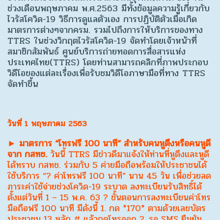
ช่วงเดือนพฤษภาคม พ.ศ.2563 มีทั้งข้อมูลความรู้เกี่ยวกับ
ไวรัสโควิด-19 วิธีการดูแลตัวเอง การปฏิบัติตัวเมื่อเกิด
มาตรการต่างๆจากครม. รวมไปถึงการให้บริการของทาง
TTRS ในช่วงวิกฤตไวรัสโควิด-19 จัดทำโดยเจ้าหน้าที่
สมาชิกสัมพันธ์ ศูนย์บริการถ่ายทอดการสื่อสารแห่ง
ประเทศไทย(TTRS) โดยท่านสามารถคลิกที่ภาพประกอบ
วิดีโอของแต่ละเรื่องเพื่อรับชมวิดีโอภาษามือที่ทาง TTRS
จัดทำขึ้น
วันที่ 1 พฤษภาคม 2563
► มาตรการ “โทรฟรี 100 นาที” สำหรับคนหูตึงหรือคนหูดี
จาก กสทช.
วันนี้ TTRS มีข่าวดีมาแจ้งให้ท่านที่หูตึงและหูดี
ได้ทราบ กสทช. ร่วมกับ 5 ค่ายมือถือพร้อมให้ประชาชนได้
ใช้บริการ “? ค่าโทรฟรี 100 นาที” นาน 45 วัน เพื่อช่วยลด
ภาระค่าใช้จ่ายช่วงโควิด-19 ระบาด ลงทะเบียนรับสิทธิ์ได้
ตั้งแต่วันที่ 1 – 15 พ.ค. 63 ? ขั้นตอนการลงทะเบียนค่าโทร
มือถือฟรี 100 นาที มีดังนี้ 1. กด *170* ตามด้วยเลขบัตร
ประชาชน 13 หลัก # แล้วกดโทรออก 2. รอ SMS ยืนยัน