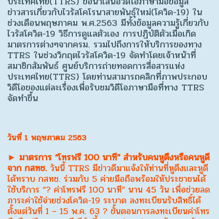
ประเทศไทย(TTRS) ขอนำเสนอวิดีโอภาษามือข้อมูล
ข่าวสารเกี่ยวกับไวรัสโคโรนาสายพันธุ์ใหม่(โควิด-19) ใน
ช่วงเดือนพฤษภาคม พ.ศ.2563 มีทั้งข้อมูลความรู้เกี่ยวกับ
ไวรัสโควิด-19 วิธีการดูแลตัวเอง การปฏิบัติตัวเมื่อเกิด
มาตรการต่างๆจากครม. รวมไปถึงการให้บริการของทาง
TTRS ในช่วงวิกฤตไวรัสโควิด-19 จัดทำโดยเจ้าหน้าที่
สมาชิกสัมพันธ์ ศูนย์บริการถ่ายทอดการสื่อสารแห่ง
ประเทศไทย(TTRS) โดยท่านสามารถคลิกที่ภาพประกอบ
วิดีโอของแต่ละเรื่องเพื่อรับชมวิดีโอภาษามือที่ทาง TTRS
จัดทำขึ้น
วันที่ 1 พฤษภาคม 2563
► มาตรการ “โทรฟรี 100 นาที” สำหรับคนหูตึงหรือคนหูดี
จาก กสทช.
วันนี้ TTRS มีข่าวดีมาแจ้งให้ท่านที่หูตึงและหูดี
ได้ทราบ กสทช. ร่วมกับ 5 ค่ายมือถือพร้อมให้ประชาชนได้
ใช้บริการ “? ค่าโทรฟรี 100 นาที” นาน 45 วัน เพื่อช่วยลด
ภาระค่าใช้จ่ายช่วงโควิด-19 ระบาด ลงทะเบียนรับสิทธิ์ได้
ตั้งแต่วันที่ 1 – 15 พ.ค. 63 ? ขั้นตอนการลงทะเบียนค่าโทร