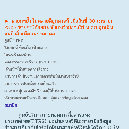
► นายกฯย้ำ ไม่คลายล็อกดาวน์
เมื่อวันที่ 30 เมษายน
2563 นายกฯได้ออกมาชี้แจงว่ายังคงใช้ พ.ร.ก.ฉุกเฉิน
จนถึงสิ้นเดือนพฤษภาคม
…
ศูนย์ TTRS
วิสัยทัศน์ พันธกิจ เป้าหมาย
โครงสร้างองค์กร
คณะกรรมการบริหาร ศูนย์ TTRS
เจ้าหน้าที่ถ่ายทอดการสื่อสาร
แผนการดำเนินงานและผลการดำเนินงานประจำปี
รายงานการประเมินความพึงพอใจ
มาตรการคุ้มครองสิทธิ ของผู้ใช้บริการ TTRS
นโยบายความเป็นส่วนตัว และ คุ้มครองข้อมูลส่วนบุคคล
สมาชิก
ศูนย์บริการถ่ายทอดการสื่อสารแห่ง
ประเทศไทย(TTRS) ขอนำเสนอวิดีโอภาษามือข้อมูล
ข่าวสารเกี่ยวกับไวรัสโคโรนาสายพันธุ์ใหม่(โควิด-19) ใน