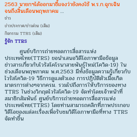
2563 นายกฯได้ออกมาชี้แจงว่ายังคงใช้ พ.ร.ก.ฉุกเฉิน
จนถึงสิ้นเดือนพฤษภาคม
…
ข่าว
ข่าวประกาศ/ข่าวด่วน (เดิม)
กิจกรรม TTRS (เดิม)
รู้จัก TTRS
ศูนย์บริการถ่ายทอดการสื่อสารแห่ง
ประเทศไทย(TTRS) ขอนำเสนอวิดีโอภาษามือข้อมูล
ข่าวสารเกี่ยวกับไวรัสโคโรนาสายพันธุ์ใหม่(โควิด-19) ใน
ช่วงเดือนพฤษภาคม พ.ศ.2563 มีทั้งข้อมูลความรู้เกี่ยวกับ
ไวรัสโควิด-19 วิธีการดูแลตัวเอง การปฏิบัติตัวเมื่อเกิด
มาตรการต่างๆจากครม. รวมไปถึงการให้บริการของทาง
TTRS ในช่วงวิกฤตไวรัสโควิด-19 จัดทำโดยเจ้าหน้าที่
สมาชิกสัมพันธ์ ศูนย์บริการถ่ายทอดการสื่อสารแห่ง
ประเทศไทย(TTRS) โดยท่านสามารถคลิกที่ภาพประกอบ
วิดีโอของแต่ละเรื่องเพื่อรับชมวิดีโอภาษามือที่ทาง TTRS
จัดทำขึ้น