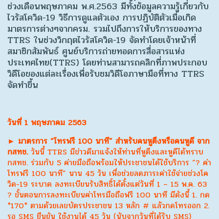
ช่วงเดือนพฤษภาคม พ.ศ.2563 มีทั้งข้อมูลความรู้เกี่ยวกับ
ไวรัสโควิด-19 วิธีการดูแลตัวเอง การปฏิบัติตัวเมื่อเกิด
มาตรการต่างๆจากครม. รวมไปถึงการให้บริการของทาง
TTRS ในช่วงวิกฤตไวรัสโควิด-19 จัดทำโดยเจ้าหน้าที่
สมาชิกสัมพันธ์ ศูนย์บริการถ่ายทอดการสื่อสารแห่ง
ประเทศไทย(TTRS) โดยท่านสามารถคลิกที่ภาพประกอบ
วิดีโอของแต่ละเรื่องเพื่อรับชมวิดีโอภาษามือที่ทาง TTRS
จัดทำขึ้น
วันที่ 1 พฤษภาคม 2563
► มาตรการ “โทรฟรี 100 นาที” สำหรับคนหูตึงหรือคนหูดี จาก
กสทช.
วันนี้ TTRS มีข่าวดีมาแจ้งให้ท่านที่หูตึงและหูดีได้ทราบ
กสทช. ร่วมกับ 5 ค่ายมือถือพร้อมให้ประชาชนได้ใช้บริการ “? ค่า
โทรฟรี 100 นาที” นาน 45 วัน เพื่อช่วยลดภาระค่าใช้จ่ายช่วงโค
วิด-19 ระบาด ลงทะเบียนรับสิทธิ์ได้ตั้งแต่วันที่ 1 – 15 พ.ค. 63
? ขั้นตอนการลงทะเบียนค่าโทรมือถือฟรี 100 นาที มีดังนี้ 1. กด
*170* ตามด้วยเลขบัตรประชาชน 13 หลัก # แล้วกดโทรออก 2.
รอ SMS ยืนยัน ใช้งานได้ 45 วัน (นับจากวันที่ได้รับ SMS)