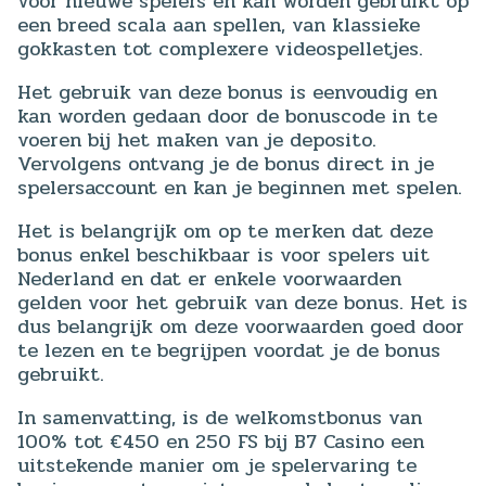
voor nieuwe spelers en kan worden gebruikt op
een breed scala aan spellen, van klassieke
gokkasten tot complexere videospelletjes.
Het gebruik van deze bonus is eenvoudig en
kan worden gedaan door de bonuscode in te
voeren bij het maken van je deposito.
Vervolgens ontvang je de bonus direct in je
spelersaccount en kan je beginnen met spelen.
Het is belangrijk om op te merken dat deze
bonus enkel beschikbaar is voor spelers uit
Nederland en dat er enkele voorwaarden
gelden voor het gebruik van deze bonus. Het is
dus belangrijk om deze voorwaarden goed door
te lezen en te begrijpen voordat je de bonus
gebruikt.
In samenvatting, is de welkomstbonus van
100% tot €450 en 250 FS bij B7 Casino een
uitstekende manier om je spelervaring te