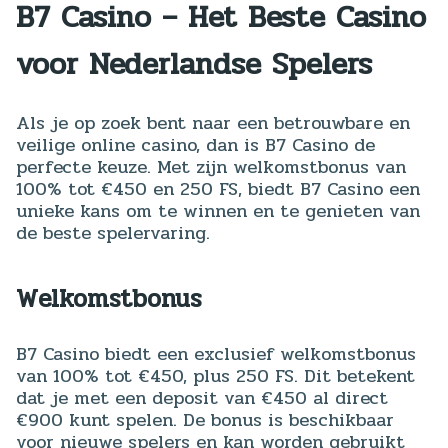
B7 Casino – Het Beste Casino
voor Nederlandse Spelers
Als je op zoek bent naar een betrouwbare en
veilige online casino, dan is B7 Casino de
perfecte keuze. Met zijn welkomstbonus van
100% tot €450 en 250 FS, biedt B7 Casino een
unieke kans om te winnen en te genieten van
de beste spelervaring.
Welkomstbonus
B7 Casino biedt een exclusief welkomstbonus
van 100% tot €450, plus 250 FS. Dit betekent
dat je met een deposit van €450 al direct
€900 kunt spelen. De bonus is beschikbaar
voor nieuwe spelers en kan worden gebruikt