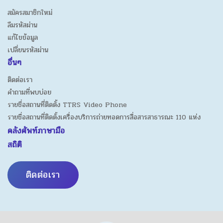
สมัครสมาชิกใหม่
ลืมรหัสผ่าน
แก้ไขข้อมูล
เปลี่ยนรหัสผ่าน
อื่นๆ
ติดต่อเรา
คำถามที่พบบ่อย
รายชื่อสถานที่ติดตั้ง TTRS Video Phone
รายชื่อสถานที่ติดตั้งเครื่องบริการถ่ายทอดการสื่อสารสาธารณะ 110 แห่ง
คลังศัพท์ภาษามือ
สถิติ
ติดต่อเรา