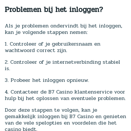
Problemen bij het inloggen?
Als je problemen ondervindt bij het inloggen,
kan je volgende stappen nemen:
1. Controleer of je gebruikersnaam en
wachtwoord correct zijn.
2. Controleer of je internetverbinding stabiel
is.
3. Probeer het inloggen opnieuw.
4. Contacteer de B7 Casino klantenservice voor
hulp bij het oplossen van eventuele problemen.
Door deze stappen te volgen, kan je
gemakkelijk inloggen bij B7 Casino en genieten
van de vele spelopties en voordelen die het
casino biedt.