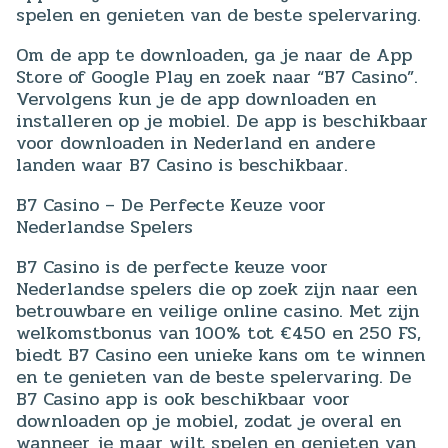
spelen en genieten van de beste spelervaring.
Om de app te downloaden, ga je naar de App
Store of Google Play en zoek naar “B7 Casino”.
Vervolgens kun je de app downloaden en
installeren op je mobiel. De app is beschikbaar
voor downloaden in Nederland en andere
landen waar B7 Casino is beschikbaar.
B7 Casino – De Perfecte Keuze voor
Nederlandse Spelers
B7 Casino is de perfecte keuze voor
Nederlandse spelers die op zoek zijn naar een
betrouwbare en veilige online casino. Met zijn
welkomstbonus van 100% tot €450 en 250 FS,
biedt B7 Casino een unieke kans om te winnen
en te genieten van de beste spelervaring. De
B7 Casino app is ook beschikbaar voor
downloaden op je mobiel, zodat je overal en
wanneer je maar wilt spelen en genieten van