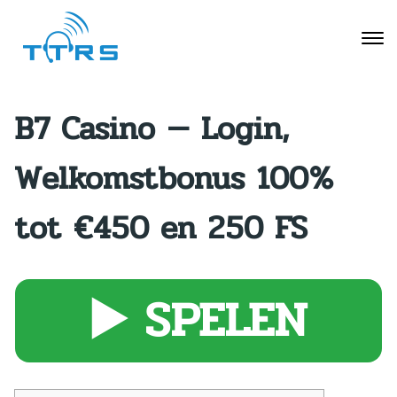
B7 Casino — Login,
Welkomstbonus 100%
tot €450 en 250 FS
▶️ SPELEN