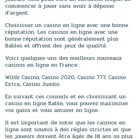
commencer à jouer sans avoir à déposer
d’argent.
Choisissez un casino en ligne avec une bonne
réputation. Les casinos en ligne avec une
bonne réputation sont généralement plus
fiables et offrent des jeux de qualité.
Voici quelques-uns des meilleurs nouveaux
casinos en ligne en France :
Wildz Casino, Casino 2020, Casino 777, Casino
Extra, Casino Jumbo.
En suivant ces conseils et en choisissant un
casino en ligne fiable, vous pouvez maximiser
vos gains et vous amuser en ligne.
Il est important de noter que les casinos en
ligne sont soumis à des règles strictes et que
les joueurs doivent être âgés de 18 ans ou plus