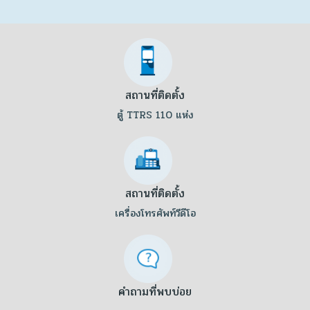
สถานที่ติดตั้ง
ตู้ TTRS 110 แห่ง
สถานที่ติดตั้ง
เครื่องโทรศัพท์วีดีโอ
คำถามที่พบบ่อย