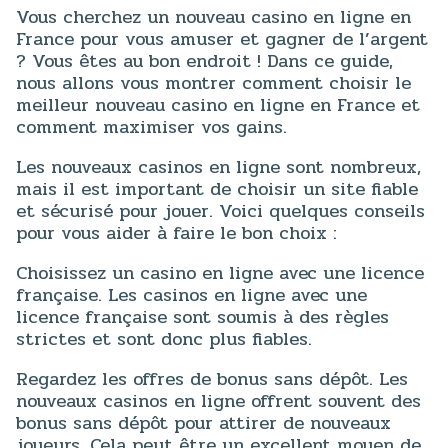
Vous cherchez un nouveau casino en ligne en
France pour vous amuser et gagner de l’argent
? Vous êtes au bon endroit ! Dans ce guide,
nous allons vous montrer comment choisir le
meilleur nouveau casino en ligne en France et
comment maximiser vos gains.
Les nouveaux casinos en ligne sont nombreux,
mais il est important de choisir un site fiable
et sécurisé pour jouer. Voici quelques conseils
pour vous aider à faire le bon choix :
Choisissez un casino en ligne avec une licence
française. Les casinos en ligne avec une
licence française sont soumis à des règles
strictes et sont donc plus fiables.
Regardez les offres de bonus sans dépôt. Les
nouveaux casinos en ligne offrent souvent des
bonus sans dépôt pour attirer de nouveaux
joueurs. Cela peut être un excellent moyen de