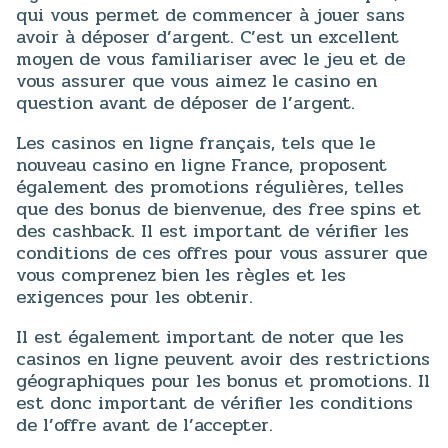
qui vous permet de commencer à jouer sans
avoir à déposer d’argent. C’est un excellent
moyen de vous familiariser avec le jeu et de
vous assurer que vous aimez le casino en
question avant de déposer de l’argent.
Les casinos en ligne français, tels que le
nouveau casino en ligne France, proposent
également des promotions régulières, telles
que des bonus de bienvenue, des free spins et
des cashback. Il est important de vérifier les
conditions de ces offres pour vous assurer que
vous comprenez bien les règles et les
exigences pour les obtenir.
Il est également important de noter que les
casinos en ligne peuvent avoir des restrictions
géographiques pour les bonus et promotions. Il
est donc important de vérifier les conditions
de l’offre avant de l’accepter.