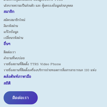
นโยบายความเป็นส่วนตัว และ คุ้มครองข้อมูลส่วนบุคคล
สมาชิก
สมัครสมาชิกใหม่
ลืมรหัสผ่าน
แก้ไขข้อมูล
เปลี่ยนรหัสผ่าน
อื่นๆ
ติดต่อเรา
คำถามที่พบบ่อย
รายชื่อสถานที่ติดตั้ง TTRS Video Phone
รายชื่อสถานที่ติดตั้งเครื่องบริการถ่ายทอดการสื่อสารสาธารณะ 110 แห่ง
คลังศัพท์ภาษามือ
สถิติ
ติดต่อเรา