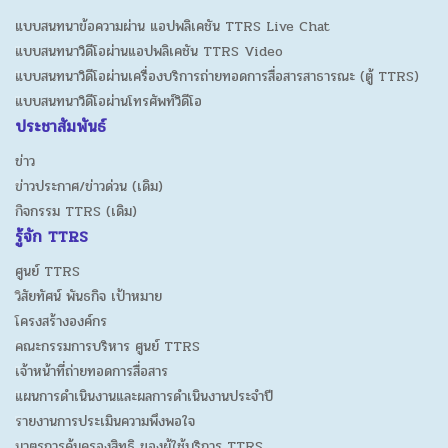
แบบสนทนาข้อความผ่าน แอปพลิเคชัน TTRS Live Chat
แบบสนทนาวิดีโอผ่านแอปพลิเคชัน TTRS Video
แบบสนทนาวิดีโอผ่านเครื่องบริการถ่ายทอดการสื่อสารสาธารณะ (ตู้ TTRS)
แบบสนทนาวิดีโอผ่านโทรศัพท์วิดีโอ
ประชาสัมพันธ์
ข่าว
ข่าวประกาศ/ข่าวด่วน (เดิม)
กิจกรรม TTRS (เดิม)
รู้จัก TTRS
ศูนย์ TTRS
วิสัยทัศน์ พันธกิจ เป้าหมาย
โครงสร้างองค์กร
คณะกรรมการบริหาร ศูนย์ TTRS
เจ้าหน้าที่ถ่ายทอดการสื่อสาร
แผนการดำเนินงานและผลการดำเนินงานประจำปี
รายงานการประเมินความพึงพอใจ
มาตรการคุ้มครองสิทธิ ของผู้ใช้บริการ TTRS