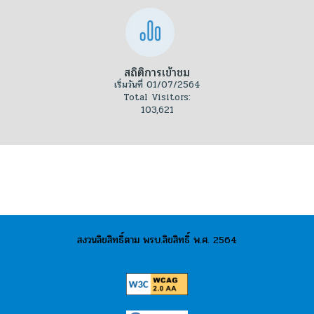
สถิติการเข้าชม
เริ่มวันที่ 01/07/2564
Total Visitors:
103,621
สงวนลิขสิทธิ์ตาม พรบ.ลิขสิทธิ์ พ.ศ. 2564