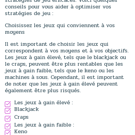
stratégies de jeu efficaces. Voici quelques
conseils pour vous aider à optimiser vos
stratégies de jeu :
Choisissez les jeux qui conviennent à vos
moyens
Il est important de choisir les jeux qui
correspondent à vos moyens et à vos objectifs.
Les jeux à gain élevé, tels que le blackjack ou
le craps, peuvent être plus rentables que les
jeux à gain faible, tels que le keno ou les
machines à sous. Cependant, il est important
de noter que les jeux à gain élevé peuvent
également être plus risqués.
Les jeux à gain élevé :
Blackjack
Craps
Les jeux à gain faible :
Keno