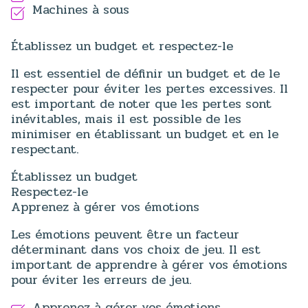
Machines à sous
Établissez un budget et respectez-le
Il est essentiel de définir un budget et de le
respecter pour éviter les pertes excessives. Il
est important de noter que les pertes sont
inévitables, mais il est possible de les
minimiser en établissant un budget et en le
respectant.
Établissez un budget
Respectez-le
Apprenez à gérer vos émotions
Les émotions peuvent être un facteur
déterminant dans vos choix de jeu. Il est
important de apprendre à gérer vos émotions
pour éviter les erreurs de jeu.
Apprenez à gérer vos émotions