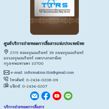
ศูนย์บริการถ่ายทอดการสื่อสารแห่งประเทศไทย
27/5 ซอยอรุณอมรินทร์ 39 ถนนอรุณอมรินทร์
แขวงอรุณอมรินทร์ เขตบางกอกน้อย
กรุงเทพมหานคร 10700
โทรศัพท์: 0-2434-0208-09
แฟ็กซ์: 0-2434-0207
บริการถ่ายทอดการสื่อสาร