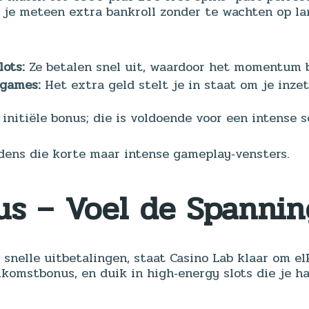
et je meteen extra bankroll zonder te wachten op l
lots:
Ze betalen snel uit, waardoor het momentum b
 games:
Het extra geld stelt je in staat om je inze
e initiële bonus; die is voldoende voor een intense 
dens die korte maar intense gameplay‑vensters.
s – Voel de Spannin
snelle uitbetalingen, staat Casino Lab klaar om elk
lkomstbonus, en duik in high‑energy slots die je har