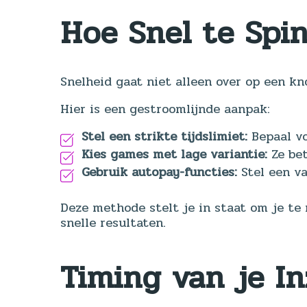
Hoe Snel te Spi
Snelheid gaat niet alleen over op een kn
Hier is een gestroomlijnde aanpak:
Stel een strikte tijdslimiet:
Bepaal vo
Kies games met lage variantie:
Ze bet
Gebruik autopay-functies:
Stel een va
Deze methode stelt je in staat om je te
snelle resultaten.
Timing van je In