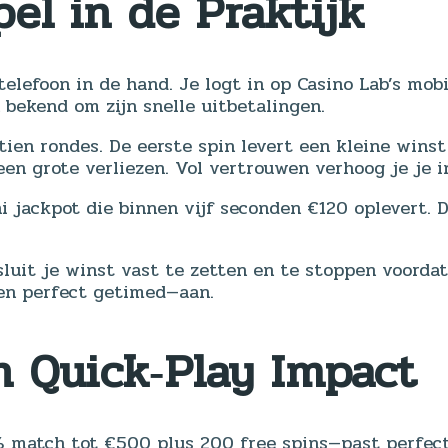
el in de Praktijk
 telefoon in de hand. Je logt in op Casino Lab’s mob
n bekend om zijn snelle uitbetalingen.
tien rondes. De eerste spin levert een kleine winst 
en grote verliezen. Vol vertrouwen verhoog je je i
 jackpot die binnen vijf seconden €120 oplevert. 
luit je winst vast te zetten en te stoppen voordat 
 en perfect getimed—aan.
 Quick‑Play Impact
atch tot €500 plus 200 free spins—past perfect b