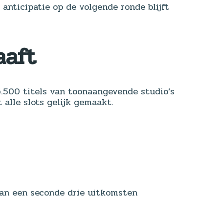
 anticipatie op de volgende ronde blijft
aaft
6.500 titels van toonaangevende studio’s
 alle slots gelijk gemaakt.
dan een seconde drie uitkomsten