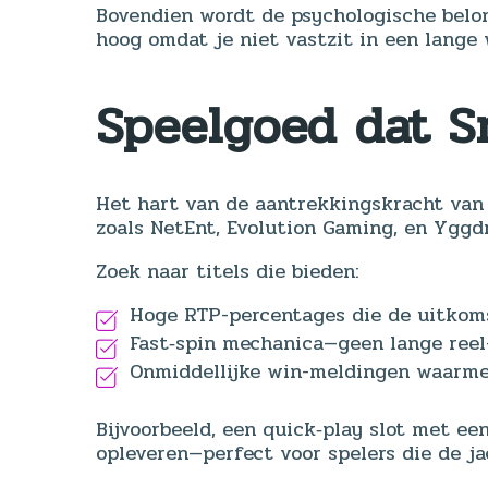
Bovendien wordt de psychologische beloni
hoog omdat je niet vastzit in een lange 
Speelgoed dat Sn
Het hart van de aantrekkingskracht van 
zoals NetEnt, Evolution Gaming, en Yggdr
Zoek naar titels die bieden:
Hoge RTP-percentages die de uitkoms
Fast‑spin mechanica—geen lange reel
Onmiddellijke win-meldingen waarmee
Bijvoorbeeld, een quick‑play slot met e
opleveren—perfect voor spelers die de ja