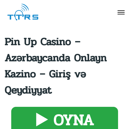
Pin Up Casino –
Azərbaycanda Onlayn
Kazino – Giriş və
Qeydiyyat
▶️ OYNA