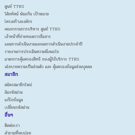
ศูนย์ TTRS
วิสัยทัศน์ พันธกิจ เป้าหมาย
โครงสร้างองค์กร
คณะกรรมการบริหาร ศูนย์ TTRS
เจ้าหน้าที่ถ่ายทอดการสื่อสาร
แผนการดำเนินงานและผลการดำเนินงานประจำปี
รายงานการประเมินความพึงพอใจ
มาตรการคุ้มครองสิทธิ ของผู้ใช้บริการ TTRS
นโยบายความเป็นส่วนตัว และ คุ้มครองข้อมูลส่วนบุคคล
สมาชิก
สมัครสมาชิกใหม่
ลืมรหัสผ่าน
แก้ไขข้อมูล
เปลี่ยนรหัสผ่าน
อื่นๆ
ติดต่อเรา
คำถามที่พบบ่อย