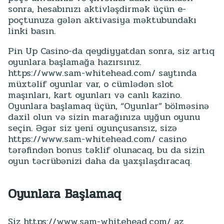
sonra, hesabınızı aktivləşdirmək üçün e-
poçtunuza gələn aktivasiya məktubundakı
linki basın.
Pin Up Casino-da qeydiyyatdan sonra, siz artıq
oyunlara başlamağa hazırsınız.
https://www.sam-whitehead.com/ saytında
müxtəlif oyunlar var, o cümlədən slot
maşınları, kart oyunları və canlı kazino.
Oyunlara başlamaq üçün, “Oyunlar” bölməsinə
daxil olun və sizin marağınıza uyğun oyunu
seçin. Əgər siz yeni oyunçusansız, sizə
https://www.sam-whitehead.com/ casino
tərəfindən bonus təklif olunacaq, bu da sizin
oyun təcrübənizi daha da yaxşılaşdıracaq.
Oyunlara Başlamaq
Siz https://www.sam-whitehead.com/ az