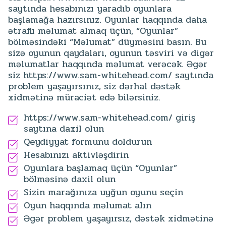
saytında hesabınızı yaradıb oyunlara
başlamağa hazırsınız. Oyunlar haqqında daha
ətraflı məlumat almaq üçün, “Oyunlar”
bölməsindəki “Məlumat” düyməsini basın. Bu
sizə oyunun qaydaları, oyunun təsviri və digər
məlumatlar haqqında məlumat verəcək. Əgər
siz https://www.sam-whitehead.com/ saytında
problem yaşayırsınız, siz dərhal dəstək
xidmətinə müraciət edə bilərsiniz.
https://www.sam-whitehead.com/ giriş
saytına daxil olun
Qeydiyyat formunu doldurun
Hesabınızı aktivləşdirin
Oyunlara başlamaq üçün “Oyunlar”
bölməsinə daxil olun
Sizin marağınıza uyğun oyunu seçin
Oyun haqqında məlumat alın
Əgər problem yaşayırsız, dəstək xidmətinə