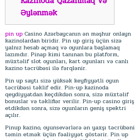
Kazinoda Qazanmaq və
Əylənmək
pin up
Casino Azərbaycanın ən məşhur onlayn
kazinolardan biridir. Pin up giriş üçün sizə
yalnız hesab açmaq və oyunlara başlamaq
lazımdır. Pinap kimi tanınan bu platform,
müxtəlif slot oyunları, kart oyunları və canlı
kazino təcrübəsi ilə fərqlənir.
Pin up saytı sizə yüksək keyfiyyətli oyun
təcrübəsi təklif edir. Pin-up kazinoda
qeydiyyatdan keçdikdən sonra, sizə müxtəlif
bonuslar və təkliflər verilir. Pin-up casino giriş
etdikdən sonra, sizə oyunların geniş spektri
açılır.
Pinup kazino, oyunsevərlərə ən yaxşı təcrübəni
təmin etmək üçün fəaliyyət göstərir. Pin up