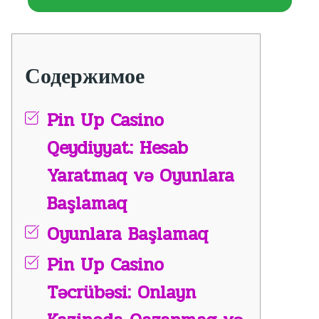
Содержимое
Pin Up Casino
Qeydiyyat: Hesab
Yaratmaq və Oyunlara
Başlamaq
Oyunlara Başlamaq
Pin Up Casino
Təcrübəsi: Onlayn