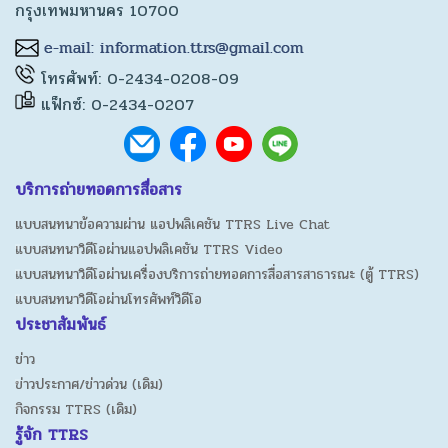
กรุงเทพมหานคร 10700
โทรศัพท์: 0-2434-0208-09
แฟ็กซ์: 0-2434-0207
บริการถ่ายทอดการสื่อสาร
แบบสนทนาข้อความผ่าน แอปพลิเคชัน TTRS Live Chat
แบบสนทนาวิดีโอผ่านแอปพลิเคชัน TTRS Video
แบบสนทนาวิดีโอผ่านเครื่องบริการถ่ายทอดการสื่อสารสาธารณะ (ตู้ TTRS)
แบบสนทนาวิดีโอผ่านโทรศัพท์วิดีโอ
ประชาสัมพันธ์
ข่าว
ข่าวประกาศ/ข่าวด่วน (เดิม)
กิจกรรม TTRS (เดิม)
รู้จัก TTRS