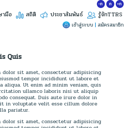
ษามือ
สถิติ
ประชาสัมพันธ์
รู้จักTTRS
เข้าสู่ระบบ
|
สมัครสมาชิก
is Quis
dolor sit amet, consectetur adipisicing
 eiusmod tempor incididunt ut labore et
a aliqua. Ut enim ad minim veniam, quis
citation ullamco laboris nisi ut aliquip
do consequat. Duis aute irure dolor in
t in voluptate velit esse cillum dolore
lla pariatur.
dolor sit amet, consectetur adipisicing
 eiusmod tempor incididunt ut labore et