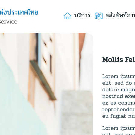
บริการ
คลังศัพท์ภา
Mollis Fel
Lorem ipsum 
elit, sed do
dolore magn
nostrud exer
ex ea commo
reprehenderi
eu fugiat nu
Lorem ipsum 
elit, sed do